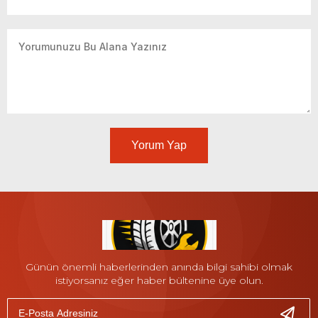
Yorum Yap
Günün önemli haberlerinden anında bilgi sahibi olmak
istiyorsanız eğer haber bültenine üye olun.