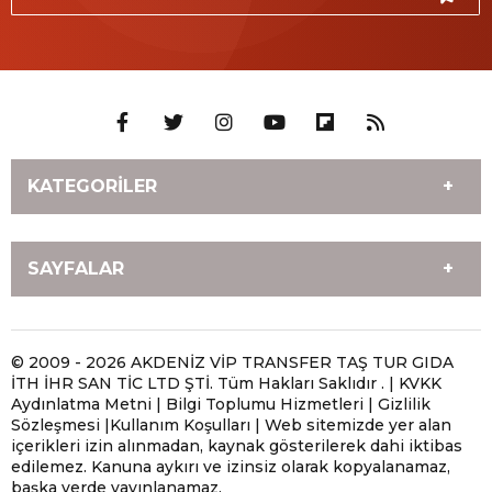
KATEGORİLER
HİZMETLERİMİZ
ANTALYA MOBİL LASTİKÇİ
SAYFALAR
İLETİŞİM
Antalya Yerinde Lastik
Değişimi
ANASAYFA
ANTALYA MOBİL LASTİKÇİ
Antalya Oto ve Motosiklet
Antalya Gezici Lastikçi |
Antalya Çivi Batan Lastik
Antalya Patlak Lastik
© 2009 - 2026 AKDENİZ VİP TRANSFER TAŞ TUR GIDA
Lastik Yol Yardım
Mobil Lastik Servisi
İTH İHR SAN TİC LTD ŞTİ. Tüm Hakları Saklıdır . | KVKK
Tamiri | Mobil Lastikçi ile
Tamiri | Mobil Lastik
Ayağınıza Gelsin
Aydınlatma Metni | Bilgi Toplumu Hizmetleri | Gizlilik
Yerinde Onarım
Tamir Hizmeti
Sözleşmesi |Kullanım Koşulları | Web sitemizde yer alan
Antalya En Yakın Lastikçi |
Antalya Hava Kaçıran
içerikleri izin alınmadan, kaynak gösterilerek dahi iktibas
Antalya Acil Lastikçi |
Antalya 7/24 Mobil
Size En Yakın Mobil Lastik
Lastik Tamiri | Mobil
edilemez. Kanuna aykırı ve izinsiz olarak kopyalanamaz,
Yerinde Mobil Lastik
Lastikçi | Acil Yol Yardım
Servisi
Lastikçi ile Yerinde Çözüm
başka yerde yayınlanamaz.