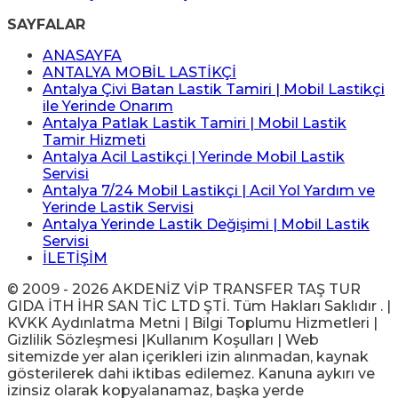
SAYFALAR
ANASAYFA
ANTALYA MOBİL LASTİKÇİ
Antalya Çivi Batan Lastik Tamiri | Mobil Lastikçi
ile Yerinde Onarım
Antalya Patlak Lastik Tamiri | Mobil Lastik
Tamir Hizmeti
Antalya Acil Lastikçi | Yerinde Mobil Lastik
Servisi
Antalya 7/24 Mobil Lastikçi | Acil Yol Yardım ve
Yerinde Lastik Servisi
Antalya Yerinde Lastik Değişimi | Mobil Lastik
Servisi
İLETİŞİM
© 2009 - 2026 AKDENİZ VİP TRANSFER TAŞ TUR
GIDA İTH İHR SAN TİC LTD ŞTİ. Tüm Hakları Saklıdır . |
KVKK Aydınlatma Metni | Bilgi Toplumu Hizmetleri |
Gizlilik Sözleşmesi |Kullanım Koşulları | Web
sitemizde yer alan içerikleri izin alınmadan, kaynak
gösterilerek dahi iktibas edilemez. Kanuna aykırı ve
izinsiz olarak kopyalanamaz, başka yerde