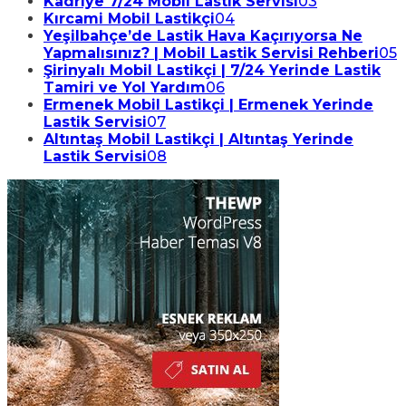
Kadriye 7/24 Mobil Lastik Servisi
03
Kırcami Mobil Lastikçi
04
Yeşilbahçe’de Lastik Hava Kaçırıyorsa Ne
Yapmalısınız? | Mobil Lastik Servisi Rehberi
05
Şirinyalı Mobil Lastikçi | 7/24 Yerinde Lastik
Tamiri ve Yol Yardım
06
Ermenek Mobil Lastikçi | Ermenek Yerinde
Lastik Servisi
07
Altıntaş Mobil Lastikçi | Altıntaş Yerinde
Lastik Servisi
08