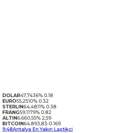
DOLAR
47,7436
% 0.18
EURO
55,2510
% 0.32
STERLIN
64,4811
% 0.38
FRANG
59,1179
% 0.82
ALTIN
6.660,55
% 2,59
BITCOIN
64.893,83
-0.169
9:48
Antalya En Yakın Lastikçi