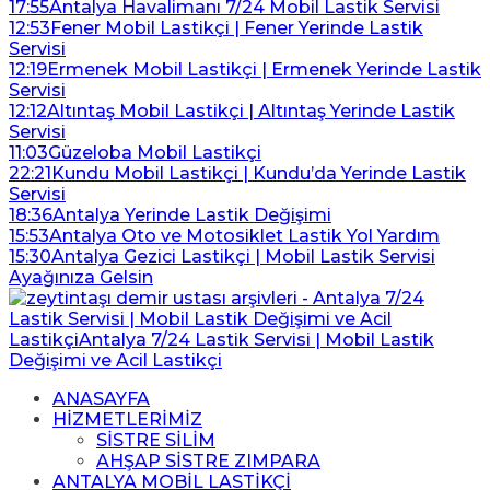
17:55
Antalya Havalimanı 7/24 Mobil Lastik Servisi
12:53
Fener Mobil Lastikçi | Fener Yerinde Lastik
Servisi
12:19
Ermenek Mobil Lastikçi | Ermenek Yerinde Lastik
Servisi
12:12
Altıntaş Mobil Lastikçi | Altıntaş Yerinde Lastik
Servisi
11:03
Güzeloba Mobil Lastikçi
22:21
Kundu Mobil Lastikçi | Kundu’da Yerinde Lastik
Servisi
18:36
Antalya Yerinde Lastik Değişimi
15:53
Antalya Oto ve Motosiklet Lastik Yol Yardım
15:30
Antalya Gezici Lastikçi | Mobil Lastik Servisi
Ayağınıza Gelsin
ANASAYFA
HİZMETLERİMİZ
SİSTRE SİLİM
AHŞAP SİSTRE ZIMPARA
ANTALYA MOBİL LASTİKÇİ