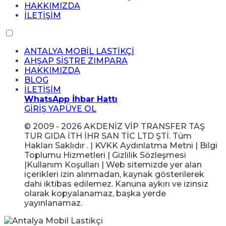
HAKKIMIZDA
İLETİŞİM
ANTALYA MOBİL LASTİKÇİ
AHŞAP SİSTRE ZIMPARA
HAKKIMIZDA
BLOG
İLETİŞİM
WhatsApp İhbar Hattı
GİRİŞ YAP
ÜYE OL
© 2009 - 2026 AKDENİZ VİP TRANSFER TAŞ
TUR GIDA İTH İHR SAN TİC LTD ŞTİ. Tüm
Hakları Saklıdır . | KVKK Aydınlatma Metni | Bilgi
Toplumu Hizmetleri | Gizlilik Sözleşmesi
|Kullanım Koşulları | Web sitemizde yer alan
içerikleri izin alınmadan, kaynak gösterilerek
dahi iktibas edilemez. Kanuna aykırı ve izinsiz
olarak kopyalanamaz, başka yerde
yayınlanamaz.