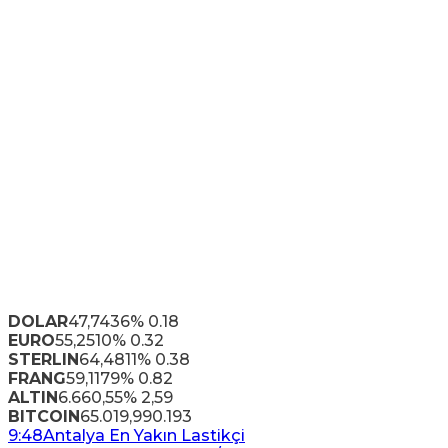
DOLAR
47,7436
% 0.18
EURO
55,2510
% 0.32
STERLIN
64,4811
% 0.38
FRANG
59,1179
% 0.82
ALTIN
6.660,55
% 2,59
BITCOIN
65.019,99
0.193
9:48
Antalya En Yakın Lastikçi