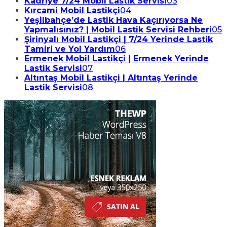
Kadriye 7/24 Mobil Lastik Servisi
03
Kırcami Mobil Lastikçi
04
Yeşilbahçe’de Lastik Hava Kaçırıyorsa Ne
Yapmalısınız? | Mobil Lastik Servisi Rehberi
05
Şirinyalı Mobil Lastikçi | 7/24 Yerinde Lastik
Tamiri ve Yol Yardım
06
Ermenek Mobil Lastikçi | Ermenek Yerinde
Lastik Servisi
07
Altıntaş Mobil Lastikçi | Altıntaş Yerinde
Lastik Servisi
08