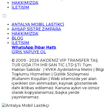
HAKKIMIZDA
İLETİŞİM
ANTALYA MOBİL LASTİKÇİ
AHŞAP SİSTRE ZIMPARA
HAKKIMIZDA
BLOG
İLETİŞİM
WhatsApp İhbar Hattı
GİRİŞ YAP
ÜYE OL
© 2009 - 2026 AKDENİZ VİP TRANSFER TAŞ
TUR GIDA İTH İHR SAN TİC LTD ŞTİ. Tüm
Hakları Saklıdır . | KVKK Aydınlatma Metni | Bilgi
Toplumu Hizmetleri | Gizlilik Sözleşmesi
|Kullanım Koşulları | Web sitemizde yer alan
içerikleri izin alınmadan, kaynak gösterilerek
dahi iktibas edilemez. Kanuna aykırı ve izinsiz
olarak kopyalanamaz, başka yerde
yayınlanamaz.