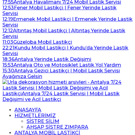
17:55
Antalya Havalimanı 7/24 Mobil Lastik Servisi
12:53
Fener Mobil Lastikçi | Fener Yerinde Lastik
Servisi
12:19
Ermenek Mobil Lastikçi | Ermenek Yerinde Lastik
Servisi
12:12
Altıntaş Mobil Lastikçi | Altıntaş Yerinde Lastik
Servisi
11:03
Güzeloba Mobil Lastikçi
22:21
Kundu Mobil Lastikçi | Kundu’da Yerinde Lastik
Servisi
18:36
Antalya Yerinde Lastik Değişimi
15:53
Antalya Oto ve Motosiklet Lastik Yol Yardım
15:30
Antalya Gezici Lastikçi | Mobil Lastik Servisi
Ayağınıza Gelsin
ANASAYFA
HİZMETLERİMİZ
SİSTRE SİLİM
AHŞAP SİSTRE ZIMPARA
ANTALYA MOBİL LASTİKÇİ