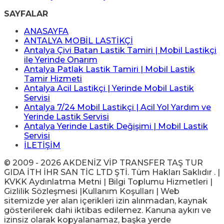
SAYFALAR
ANASAYFA
ANTALYA MOBİL LASTİKÇİ
Antalya Çivi Batan Lastik Tamiri | Mobil Lastikçi
ile Yerinde Onarım
Antalya Patlak Lastik Tamiri | Mobil Lastik
Tamir Hizmeti
Antalya Acil Lastikçi | Yerinde Mobil Lastik
Servisi
Antalya 7/24 Mobil Lastikçi | Acil Yol Yardım ve
Yerinde Lastik Servisi
Antalya Yerinde Lastik Değişimi | Mobil Lastik
Servisi
İLETİŞİM
© 2009 - 2026 AKDENİZ VİP TRANSFER TAŞ TUR
GIDA İTH İHR SAN TİC LTD ŞTİ. Tüm Hakları Saklıdır . |
KVKK Aydınlatma Metni | Bilgi Toplumu Hizmetleri |
Gizlilik Sözleşmesi |Kullanım Koşulları | Web
sitemizde yer alan içerikleri izin alınmadan, kaynak
gösterilerek dahi iktibas edilemez. Kanuna aykırı ve
izinsiz olarak kopyalanamaz, başka yerde