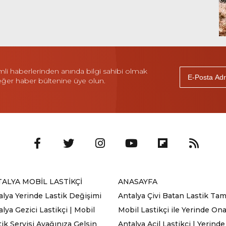
i haberlerinden anında bilgi sahibi olmak
 eğer haber bültenine üye olun.
ALYA MOBİL LASTİKÇİ
ANASAYFA
alya Yerinde Lastik Değişimi
Antalya Çivi Batan Lastik Tami
lya Gezici Lastikçi | Mobil
Mobil Lastikçi ile Yerinde On
tik Servisi Ayağınıza Gelsin
Antalya Acil Lastikçi | Yerinde