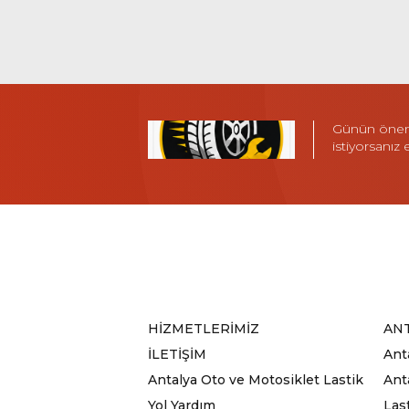
Günün öneml
istiyorsanız
HİZMETLERİMİZ
ANT
İLETİŞİM
Ant
Antalya Oto ve Motosiklet Lastik
Anta
Yol Yardım
Las