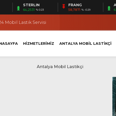
STERLIN
FRANG
A
 | Mobil Lastik Servisi Ayağınıza Gelsin
64,2531
58,7871
6
% 0.23
% -0.29
kçi
4 Mobil Lastik Servisi
 Fener Yerinde Lastik Servisi
i | Ermenek Yerinde Lastik Servisi
NASAYFA
HİZMETLERİMİZ
ANTALYA MOBİL LASTİKÇİ
 | Altıntaş Yerinde Lastik Servisi
kçi
 Kundu’da Yerinde Lastik Servisi
k Değişimi
klet Lastik Yol Yardım
 | Mobil Lastik Servisi Ayağınıza Gelsin
kçi