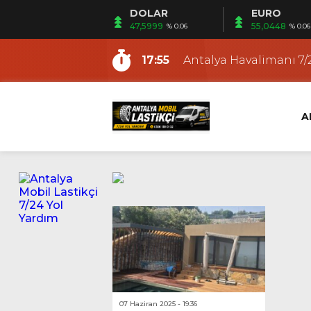
DOLAR
EURO
15:30
Antalya Gezici Lastikçi
47,5999
55,0448
% 0.06
% 0.06
9:48
Antalya En Yakın Lasti
17:55
Antalya Havalimanı 7/2
12:53
Fener Mobil Lastikçi |
12:19
Ermenek Mobil Lastikç
A
12:12
Altıntaş Mobil Lastikçi
11:03
Güzeloba Mobil Lasti
22:21
Kundu Mobil Lastikçi |
18:36
Antalya Yerinde Lasti
15:53
Antalya Oto ve Motosi
15:30
Antalya Gezici Lastikçi
9:48
Antalya En Yakın Lasti
07 Haziran 2025 - 19:36