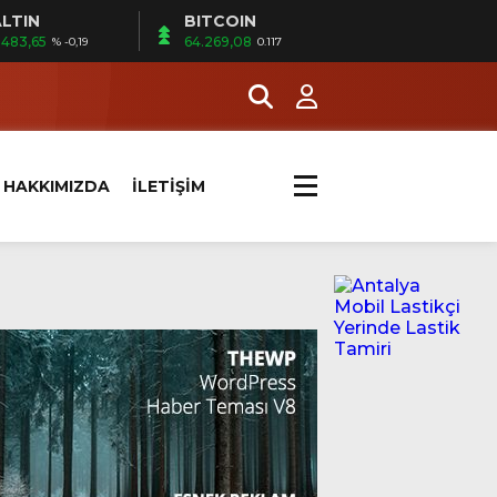
LTIN
BITCOIN
.483,65
64.269,08
% -0,19
0.117
HAKKIMIZDA
İLETİŞİM