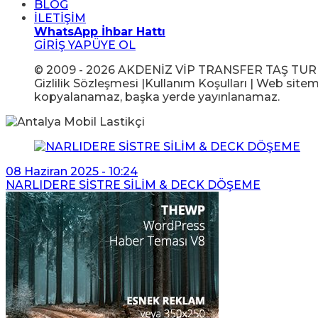
BLOG
İLETİŞİM
WhatsApp İhbar Hattı
GİRİŞ YAP
ÜYE OL
© 2009 - 2026 AKDENİZ VİP TRANSFER TAŞ TUR GIDA
Gizlilik Sözleşmesi |Kullanım Koşulları | Web sitem
kopyalanamaz, başka yerde yayınlanamaz.
08 Haziran 2025 - 10:24
NARLIDERE SİSTRE SİLİM & DECK DÖŞEME