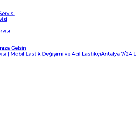
ervisi
visi
rvisi
ınıza Gelsin