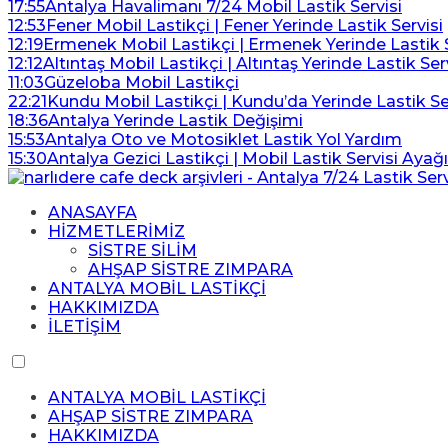
17:55
Antalya Havalimanı 7/24 Mobil Lastik Servisi
12:53
Fener Mobil Lastikçi | Fener Yerinde Lastik Servisi
12:19
Ermenek Mobil Lastikçi | Ermenek Yerinde Lastik S
12:12
Altıntaş Mobil Lastikçi | Altıntaş Yerinde Lastik Ser
11:03
Güzeloba Mobil Lastikçi
22:21
Kundu Mobil Lastikçi | Kundu’da Yerinde Lastik Se
18:36
Antalya Yerinde Lastik Değişimi
15:53
Antalya Oto ve Motosiklet Lastik Yol Yardım
15:30
Antalya Gezici Lastikçi | Mobil Lastik Servisi Ayağ
ANASAYFA
HİZMETLERİMİZ
SİSTRE SİLİM
AHŞAP SİSTRE ZIMPARA
ANTALYA MOBİL LASTİKÇİ
HAKKIMIZDA
İLETİŞİM
ANTALYA MOBİL LASTİKÇİ
AHŞAP SİSTRE ZIMPARA
HAKKIMIZDA