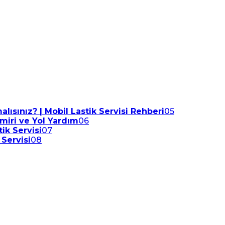
lısınız? | Mobil Lastik Servisi Rehberi
05
amiri ve Yol Yardım
06
ik Servisi
07
 Servisi
08