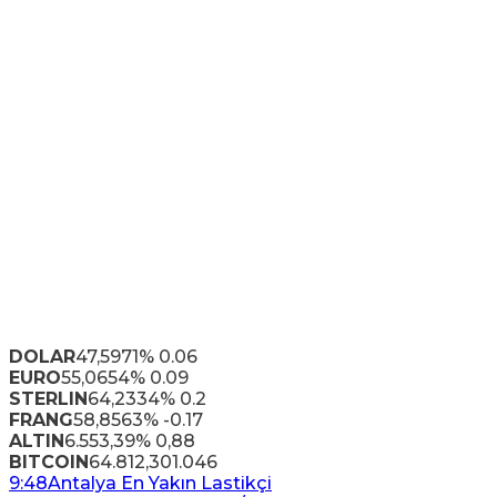
DOLAR
47,5971
% 0.06
EURO
55,0654
% 0.09
STERLIN
64,2334
% 0.2
FRANG
58,8563
% -0.17
ALTIN
6.553,39
% 0,88
BITCOIN
64.812,30
1.046
9:48
Antalya En Yakın Lastikçi