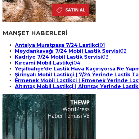
MANŞET HABERLERİ
Antalya Muratpaşa 7/24 Lastikçi
01
Meydankavağı 7/24 Mobil Lastik Servisi
02
Kadriye 7/24 Mobil Lastik Servisi
03
Kırcami Mobil Lastikçi
04
Yeşilbahçe’de Lastik Hava Kaçırıyorsa Ne Yapma
Şirinyalı Mobil Lastikçi | 7/24 Yerinde Lastik T
Ermenek Mobil Lastikçi | Ermenek Yerinde Last
Altıntaş Mobil Lastikçi | Altıntaş Yerinde Lastik