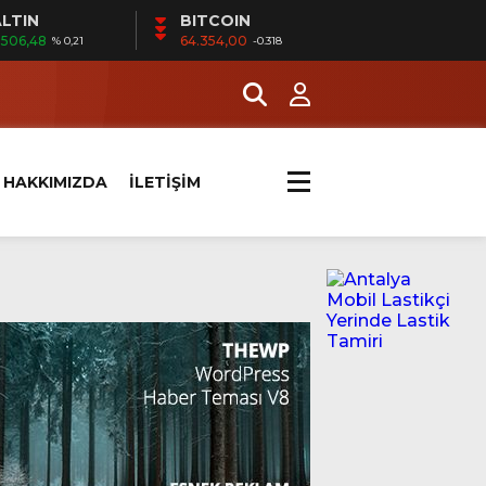
LTIN
BITCOIN
.506,48
64.354,00
% 0,21
-0.318
HAKKIMIZDA
İLETİŞİM