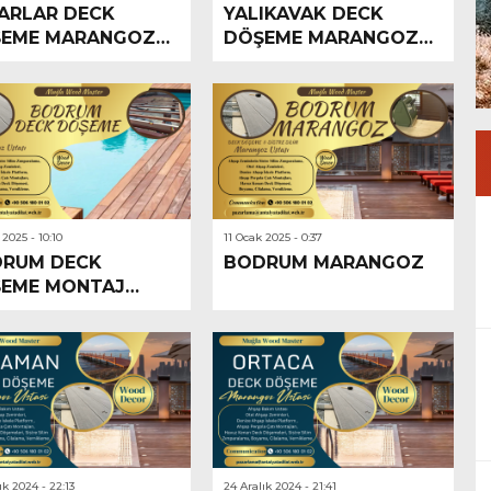
ARLAR DECK
YALIKAVAK DECK
EME MARANGOZ
DÖŞEME MARANGOZ
ASI
USTASI
 2025 - 10:10
11 Ocak 2025 - 0:37
RUM DECK
BODRUM MARANGOZ
EME MONTAJ
ASI
ık 2024 - 22:13
24 Aralık 2024 - 21:41