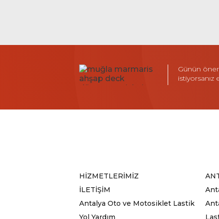
Günün öneml
istiyorsanız
HİZMETLERİMİZ
ANT
İLETİŞİM
Ant
Antalya Oto ve Motosiklet Lastik
Anta
Yol Yardım
Las