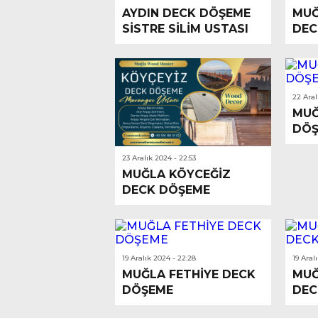
AYDIN DECK DÖŞEME
MUĞ
SİSTRE SİLİM USTASI
DEC
22 Aral
MUĞ
DÖŞ
23 Aralık 2024 - 22:53
MUĞLA KÖYCEĞİZ
DECK DÖŞEME
19 Aralık 2024 - 22:28
19 Aral
MUĞLA FETHİYE DECK
MUĞ
DÖŞEME
DEC