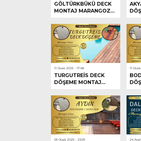
GÖLTÜRKBÜKÜ DECK
AKY
MONTAJ MARANGOZ
DÖŞ
USTASI
UST
11 Ocak 2025 - 17:48
11 Ocak
TURGUTREİS DECK
BOD
DÖŞEME MONTAJ
DÖŞ
USTASI
UST
05 Ocak 2025 - 23:09
24 Aral