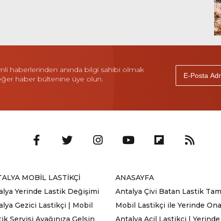
i haberlerinden anında bilgi sahibi olmak
 eğer haber bültenine üye olun.
ALYA MOBİL LASTİKÇİ
ANASAYFA
alya Yerinde Lastik Değişimi
Antalya Çivi Batan Lastik Tami
lya Gezici Lastikçi | Mobil
Mobil Lastikçi ile Yerinde On
tik Servisi Ayağınıza Gelsin
Antalya Acil Lastikçi | Yerinde