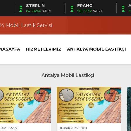
STERLIN
FRANG
A
 | Mobil Lastik Servisi Ayağınıza Gelsin
64,2494
58,7232
6
% 0.07
% 0.21
kçi
4 Mobil Lastik Servisi
 Fener Yerinde Lastik Servisi
i | Ermenek Yerinde Lastik Servisi
NASAYFA
HİZMETLERİMİZ
ANTALYA MOBİL LASTİKÇİ
 | Altıntaş Yerinde Lastik Servisi
kçi
 Kundu’da Yerinde Lastik Servisi
k Değişimi
klet Lastik Yol Yardım
 | Mobil Lastik Servisi Ayağınıza Gelsin
kçi
 2025 - 22:19
11 Ocak 2025 - 20:11