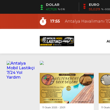
DOLAR
EURO
15:30
Antalya Gezici Lastikçi
47,7126
55,0219
% 0.16
% -0.02
9:48
Antalya En Yakın Lasti
17:55
Antalya Havalimanı 7/2
12:53
Fener Mobil Lastikçi |
12:19
Ermenek Mobil Lastikç
A
12:12
Altıntaş Mobil Lastikçi
11:03
Güzeloba Mobil Lasti
22:21
Kundu Mobil Lastikçi |
18:36
Antalya Yerinde Lasti
15:53
Antalya Oto ve Motosi
15:30
Antalya Gezici Lastikçi
9:48
Antalya En Yakın Lasti
11 Ocak 2025 - 23:01
11 Ocak