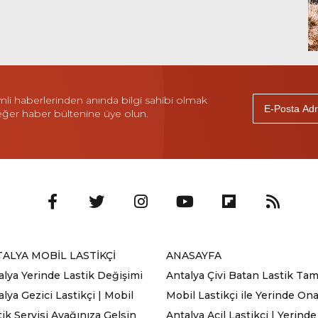
i haberlerinden anında bilgi sahibi olmak
 eğer haber bültenine üye olun.
ALYA MOBİL LASTİKÇİ
ANASAYFA
alya Yerinde Lastik Değişimi
Antalya Çivi Batan Lastik Tami
lya Gezici Lastikçi | Mobil
Mobil Lastikçi ile Yerinde On
tik Servisi Ayağınıza Gelsin
Antalya Acil Lastikçi | Yerinde