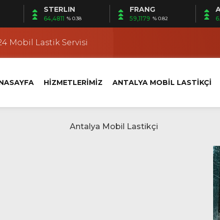
STERLIN
FRANG
A
 | Mobil Lastik Servisi Ayağınıza Gelsin
64,4811
59,1179
6
% 0.38
% 0.82
kçi
4 Mobil Lastik Servisi
 Fener Yerinde Lastik Servisi
i | Ermenek Yerinde Lastik Servisi
NASAYFA
HİZMETLERİMİZ
ANTALYA MOBİL LASTİKÇİ
 | Altıntaş Yerinde Lastik Servisi
kçi
 Kundu’da Yerinde Lastik Servisi
k Değişimi
klet Lastik Yol Yardım
 | Mobil Lastik Servisi Ayağınıza Gelsin
kçi