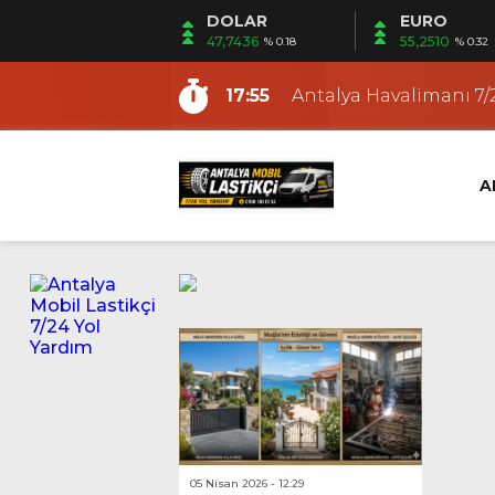
DOLAR
EURO
15:30
Antalya Gezici Lastikçi
47,7436
55,2510
% 0.18
% 0.32
9:48
Antalya En Yakın Lasti
17:55
Antalya Havalimanı 7/2
12:53
Fener Mobil Lastikçi |
12:19
Ermenek Mobil Lastikç
A
12:12
Altıntaş Mobil Lastikçi
11:03
Güzeloba Mobil Lasti
22:21
Kundu Mobil Lastikçi |
18:36
Antalya Yerinde Lasti
15:53
Antalya Oto ve Motosi
15:30
Antalya Gezici Lastikçi
9:48
Antalya En Yakın Lasti
05 Nisan 2026 - 12:29