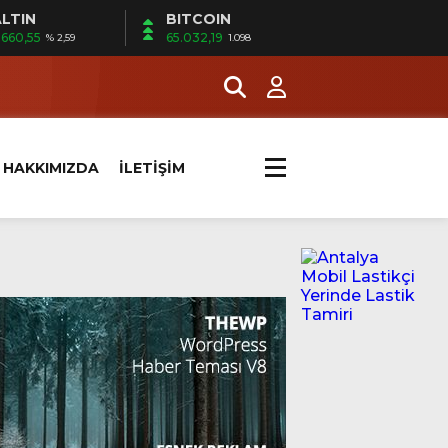
LTIN
BITCOIN
.660,55
65.032,19
% 2,59
1.098
HAKKIMIZDA
İLETİŞİM