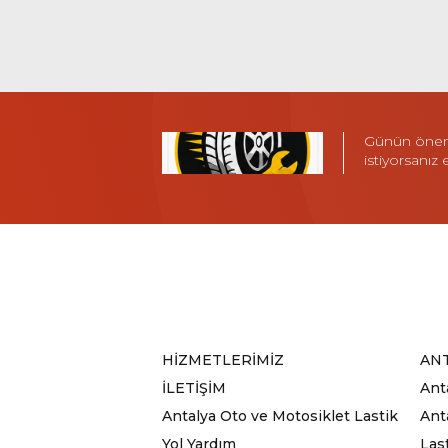
Günün öneml
istiyorsanız
HİZMETLERİMİZ
ANT
İLETİŞİM
Ant
Antalya Oto ve Motosiklet Lastik
Anta
Yol Yardım
Las