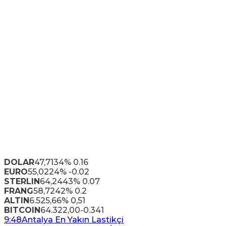
DOLAR
47,7134
% 0.16
EURO
55,0224
% -0.02
STERLIN
64,2443
% 0.07
FRANG
58,7242
% 0.2
ALTIN
6.525,66
% 0,51
BITCOIN
64.322,00
-0.341
9:48
Antalya En Yakın Lastikçi