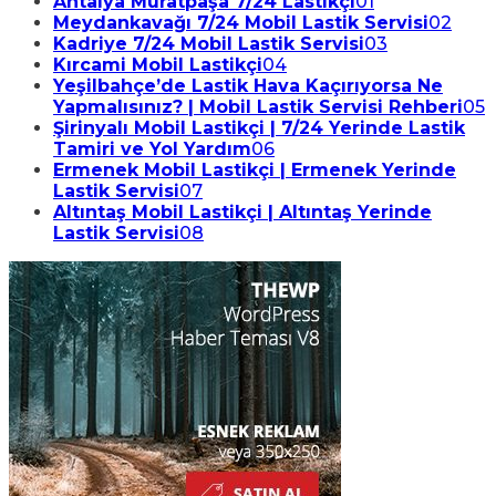
Antalya Muratpaşa 7/24 Lastikçi
01
Meydankavağı 7/24 Mobil Lastik Servisi
02
Kadriye 7/24 Mobil Lastik Servisi
03
Kırcami Mobil Lastikçi
04
Yeşilbahçe’de Lastik Hava Kaçırıyorsa Ne
Yapmalısınız? | Mobil Lastik Servisi Rehberi
05
Şirinyalı Mobil Lastikçi | 7/24 Yerinde Lastik
Tamiri ve Yol Yardım
06
Ermenek Mobil Lastikçi | Ermenek Yerinde
Lastik Servisi
07
Altıntaş Mobil Lastikçi | Altıntaş Yerinde
Lastik Servisi
08