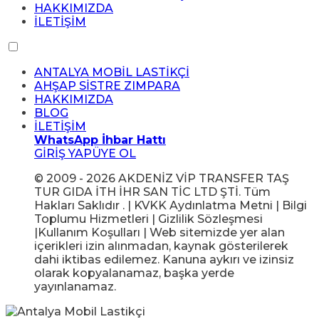
HAKKIMIZDA
İLETİŞİM
ANTALYA MOBİL LASTİKÇİ
AHŞAP SİSTRE ZIMPARA
HAKKIMIZDA
BLOG
İLETİŞİM
WhatsApp İhbar Hattı
GİRİŞ YAP
ÜYE OL
© 2009 - 2026 AKDENİZ VİP TRANSFER TAŞ
TUR GIDA İTH İHR SAN TİC LTD ŞTİ. Tüm
Hakları Saklıdır . | KVKK Aydınlatma Metni | Bilgi
Toplumu Hizmetleri | Gizlilik Sözleşmesi
|Kullanım Koşulları | Web sitemizde yer alan
içerikleri izin alınmadan, kaynak gösterilerek
dahi iktibas edilemez. Kanuna aykırı ve izinsiz
olarak kopyalanamaz, başka yerde
yayınlanamaz.