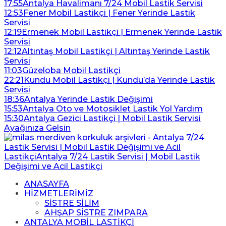
17:55
Antalya Havalimanı 7/24 Mobil Lastik Servisi
12:53
Fener Mobil Lastikçi | Fener Yerinde Lastik
Servisi
12:19
Ermenek Mobil Lastikçi | Ermenek Yerinde Lastik
Servisi
12:12
Altıntaş Mobil Lastikçi | Altıntaş Yerinde Lastik
Servisi
11:03
Güzeloba Mobil Lastikçi
22:21
Kundu Mobil Lastikçi | Kundu’da Yerinde Lastik
Servisi
18:36
Antalya Yerinde Lastik Değişimi
15:53
Antalya Oto ve Motosiklet Lastik Yol Yardım
15:30
Antalya Gezici Lastikçi | Mobil Lastik Servisi
Ayağınıza Gelsin
ANASAYFA
HİZMETLERİMİZ
SİSTRE SİLİM
AHŞAP SİSTRE ZIMPARA
ANTALYA MOBİL LASTİKÇİ