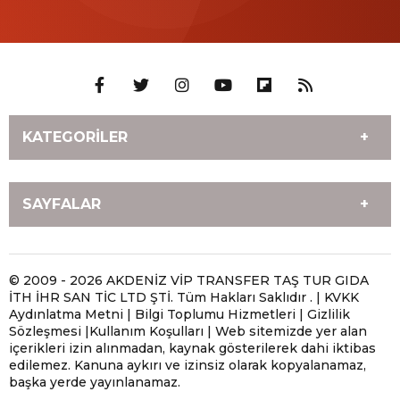
KATEGORİLER
HİZMETLERİMİZ
ANTALYA MOBİL LASTİKÇİ
SAYFALAR
İLETİŞİM
Antalya Yerinde Lastik
Değişimi
ANASAYFA
ANTALYA MOBİL LASTİKÇİ
Antalya Oto ve Motosiklet
Antalya Gezici Lastikçi |
Antalya Çivi Batan Lastik
Antalya Patlak Lastik
© 2009 - 2026 AKDENİZ VİP TRANSFER TAŞ TUR GIDA
Lastik Yol Yardım
Mobil Lastik Servisi
İTH İHR SAN TİC LTD ŞTİ. Tüm Hakları Saklıdır . | KVKK
Tamiri | Mobil Lastikçi ile
Tamiri | Mobil Lastik
Ayağınıza Gelsin
Aydınlatma Metni | Bilgi Toplumu Hizmetleri | Gizlilik
Yerinde Onarım
Tamir Hizmeti
Sözleşmesi |Kullanım Koşulları | Web sitemizde yer alan
Antalya En Yakın Lastikçi |
Antalya Hava Kaçıran
içerikleri izin alınmadan, kaynak gösterilerek dahi iktibas
Antalya Acil Lastikçi |
Antalya 7/24 Mobil
Size En Yakın Mobil Lastik
Lastik Tamiri | Mobil
edilemez. Kanuna aykırı ve izinsiz olarak kopyalanamaz,
Yerinde Mobil Lastik
Lastikçi | Acil Yol Yardım
Servisi
Lastikçi ile Yerinde Çözüm
başka yerde yayınlanamaz.
Servisi
ve Yerinde Lastik Servisi