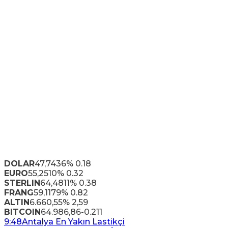
DOLAR
47,7436
% 0.18
EURO
55,2510
% 0.32
STERLIN
64,4811
% 0.38
FRANG
59,1179
% 0.82
ALTIN
6.660,55
% 2,59
BITCOIN
64.986,86
-0.211
9:48
Antalya En Yakın Lastikçi