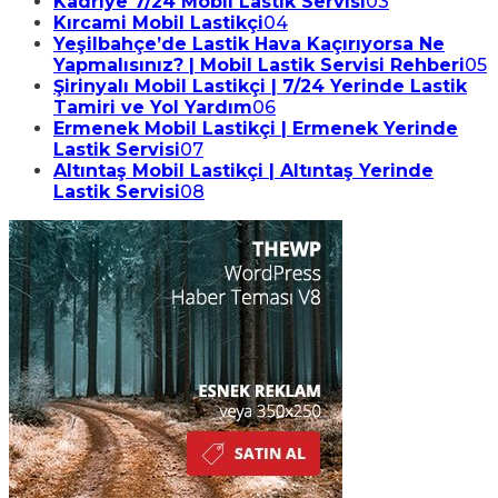
Kadriye 7/24 Mobil Lastik Servisi
03
Kırcami Mobil Lastikçi
04
Yeşilbahçe’de Lastik Hava Kaçırıyorsa Ne
Yapmalısınız? | Mobil Lastik Servisi Rehberi
05
Şirinyalı Mobil Lastikçi | 7/24 Yerinde Lastik
Tamiri ve Yol Yardım
06
Ermenek Mobil Lastikçi | Ermenek Yerinde
Lastik Servisi
07
Altıntaş Mobil Lastikçi | Altıntaş Yerinde
Lastik Servisi
08