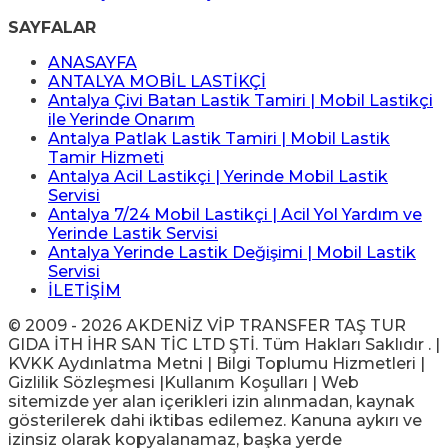
SAYFALAR
ANASAYFA
ANTALYA MOBİL LASTİKÇİ
Antalya Çivi Batan Lastik Tamiri | Mobil Lastikçi
ile Yerinde Onarım
Antalya Patlak Lastik Tamiri | Mobil Lastik
Tamir Hizmeti
Antalya Acil Lastikçi | Yerinde Mobil Lastik
Servisi
Antalya 7/24 Mobil Lastikçi | Acil Yol Yardım ve
Yerinde Lastik Servisi
Antalya Yerinde Lastik Değişimi | Mobil Lastik
Servisi
İLETİŞİM
© 2009 - 2026 AKDENİZ VİP TRANSFER TAŞ TUR
GIDA İTH İHR SAN TİC LTD ŞTİ. Tüm Hakları Saklıdır . |
KVKK Aydınlatma Metni | Bilgi Toplumu Hizmetleri |
Gizlilik Sözleşmesi |Kullanım Koşulları | Web
sitemizde yer alan içerikleri izin alınmadan, kaynak
gösterilerek dahi iktibas edilemez. Kanuna aykırı ve
izinsiz olarak kopyalanamaz, başka yerde