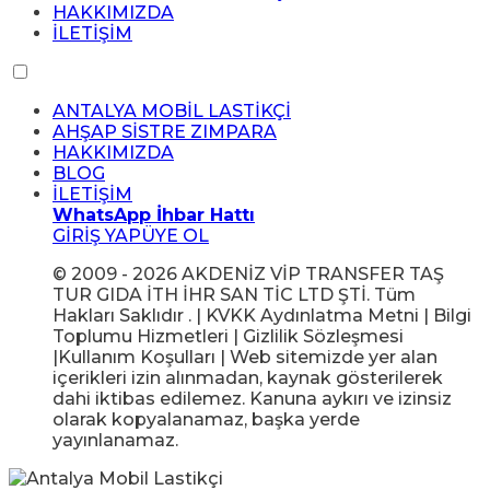
HAKKIMIZDA
İLETİŞİM
ANTALYA MOBİL LASTİKÇİ
AHŞAP SİSTRE ZIMPARA
HAKKIMIZDA
BLOG
İLETİŞİM
WhatsApp İhbar Hattı
GİRİŞ YAP
ÜYE OL
© 2009 - 2026 AKDENİZ VİP TRANSFER TAŞ
TUR GIDA İTH İHR SAN TİC LTD ŞTİ. Tüm
Hakları Saklıdır . | KVKK Aydınlatma Metni | Bilgi
Toplumu Hizmetleri | Gizlilik Sözleşmesi
|Kullanım Koşulları | Web sitemizde yer alan
içerikleri izin alınmadan, kaynak gösterilerek
dahi iktibas edilemez. Kanuna aykırı ve izinsiz
olarak kopyalanamaz, başka yerde
yayınlanamaz.