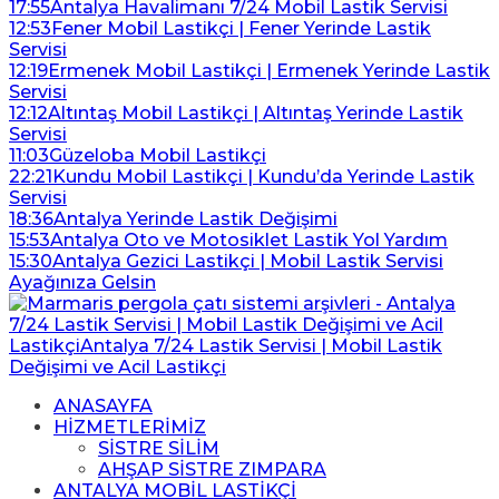
17:55
Antalya Havalimanı 7/24 Mobil Lastik Servisi
12:53
Fener Mobil Lastikçi | Fener Yerinde Lastik
Servisi
12:19
Ermenek Mobil Lastikçi | Ermenek Yerinde Lastik
Servisi
12:12
Altıntaş Mobil Lastikçi | Altıntaş Yerinde Lastik
Servisi
11:03
Güzeloba Mobil Lastikçi
22:21
Kundu Mobil Lastikçi | Kundu’da Yerinde Lastik
Servisi
18:36
Antalya Yerinde Lastik Değişimi
15:53
Antalya Oto ve Motosiklet Lastik Yol Yardım
15:30
Antalya Gezici Lastikçi | Mobil Lastik Servisi
Ayağınıza Gelsin
ANASAYFA
HİZMETLERİMİZ
SİSTRE SİLİM
AHŞAP SİSTRE ZIMPARA
ANTALYA MOBİL LASTİKÇİ