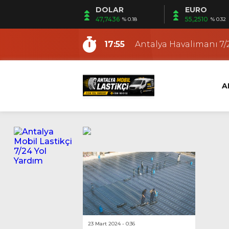
DOLAR
EURO
15:30
Antalya Gezici Lastikçi
47,7436
55,2510
% 0.18
% 0.32
9:48
Antalya En Yakın Lasti
17:55
Antalya Havalimanı 7/2
12:53
Fener Mobil Lastikçi |
12:19
Ermenek Mobil Lastikç
A
12:12
Altıntaş Mobil Lastikçi
11:03
Güzeloba Mobil Lasti
22:21
Kundu Mobil Lastikçi |
18:36
Antalya Yerinde Lasti
15:53
Antalya Oto ve Motosi
15:30
Antalya Gezici Lastikçi
9:48
Antalya En Yakın Lasti
23 Mart 2024 - 0:36