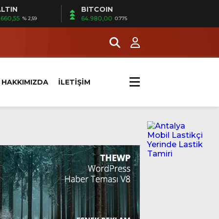
LTIN
BITCOIN
.660,55
64.980,00
% 2,59
0.775
HAKKIMIZDA
İLETİŞİM