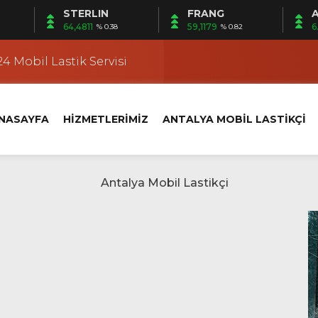
STERLIN
FRANG
A
 | Mobil Lastik Servisi Ayağınıza Gelsin
64,4811
59,1179
6
% 0.38
% 0.82
kçi
4 Mobil Lastik Servisi
 Fener Yerinde Lastik Servisi
i | Ermenek Yerinde Lastik Servisi
NASAYFA
HİZMETLERİMİZ
ANTALYA MOBİL LASTİKÇİ
 | Altıntaş Yerinde Lastik Servisi
kçi
 Kundu’da Yerinde Lastik Servisi
k Değişimi
klet Lastik Yol Yardım
 | Mobil Lastik Servisi Ayağınıza Gelsin
kçi