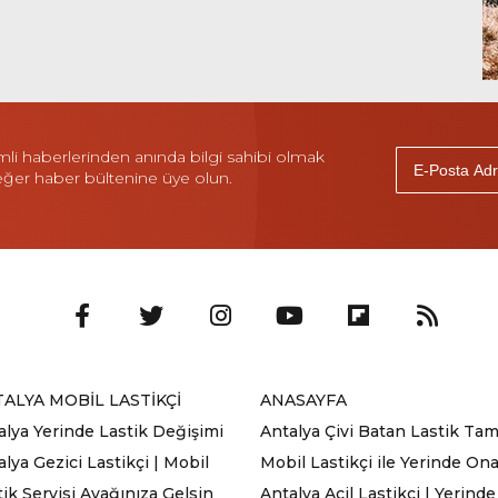
i haberlerinden anında bilgi sahibi olmak
 eğer haber bültenine üye olun.
ALYA MOBİL LASTİKÇİ
ANASAYFA
alya Yerinde Lastik Değişimi
Antalya Çivi Batan Lastik Tami
lya Gezici Lastikçi | Mobil
Mobil Lastikçi ile Yerinde On
tik Servisi Ayağınıza Gelsin
Antalya Acil Lastikçi | Yerinde