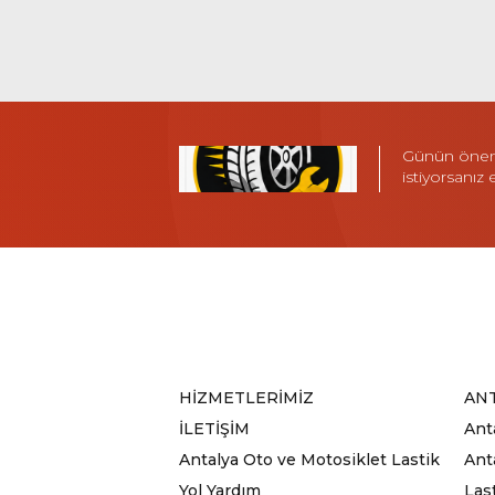
Günün öneml
istiyorsanız
HİZMETLERİMİZ
ANT
İLETİŞİM
Ant
Antalya Oto ve Motosiklet Lastik
Anta
Yol Yardım
Las