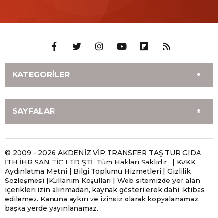
KATEGORİLER
HİZMETLERİMİZ
ANTALYA MOBİL LASTİKÇİ
SAYFALAR
İLETİŞİM
Antalya Yerinde Lastik
Değişimi
ANASAYFA
ANTALYA MOBİL LASTİKÇİ
Antalya Oto ve Motosiklet
Antalya Gezici Lastikçi |
Antalya Çivi Batan Lastik
Antalya Patlak Lastik
© 2009 - 2026 AKDENİZ VİP TRANSFER TAŞ TUR GIDA
Lastik Yol Yardım
Mobil Lastik Servisi
İTH İHR SAN TİC LTD ŞTİ. Tüm Hakları Saklıdır . | KVKK
Tamiri | Mobil Lastikçi ile
Tamiri | Mobil Lastik
Ayağınıza Gelsin
Aydınlatma Metni | Bilgi Toplumu Hizmetleri | Gizlilik
Yerinde Onarım
Tamir Hizmeti
Sözleşmesi |Kullanım Koşulları | Web sitemizde yer alan
Antalya En Yakın Lastikçi |
Antalya Hava Kaçıran
içerikleri izin alınmadan, kaynak gösterilerek dahi iktibas
Antalya Acil Lastikçi |
Antalya 7/24 Mobil
Size En Yakın Mobil Lastik
Lastik Tamiri | Mobil
edilemez. Kanuna aykırı ve izinsiz olarak kopyalanamaz,
Yerinde Mobil Lastik
Lastikçi | Acil Yol Yardım
Servisi
Lastikçi ile Yerinde Çözüm
başka yerde yayınlanamaz.
Servisi
ve Yerinde Lastik Servisi