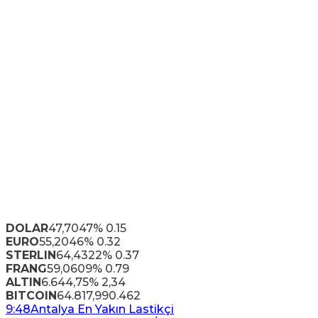
DOLAR
47,7047
% 0.15
EURO
55,2046
% 0.32
STERLIN
64,4322
% 0.37
FRANG
59,0609
% 0.79
ALTIN
6.644,75
% 2,34
BITCOIN
64.817,99
0.462
9:48
Antalya En Yakın Lastikçi