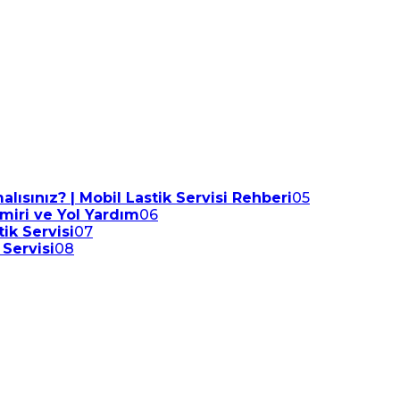
lısınız? | Mobil Lastik Servisi Rehberi
05
amiri ve Yol Yardım
06
ik Servisi
07
 Servisi
08