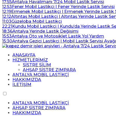
17:55
Antalya Havalimanı 7/24 Mobil Lastik Servisi
12:53
Fener Mobil Lastikçi | Fener Yerinde Lastik Servisi
12:19
Ermenek Mobil Lastikçi | Ermenek Yerinde Lastik S
12:12
Altıntaş Mobil Lastikçi | Altıntaş Yerinde Lastik Ser
11:03
Güzeloba Mobil Lastikçi
22:21
Kundu Mobil Lastikçi | Kundu’da Yerinde Lastik Se
18:36
Antalya Yerinde Lastik Değişimi
15:53
Antalya Oto ve Motosiklet Lastik Yol Yardım
15:30
Antalya Gezici Lastikçi | Mobil Lastik Servisi Ayağ
ANASAYFA
HİZMETLERİMİZ
SİSTRE SİLİM
AHŞAP SİSTRE ZIMPARA
ANTALYA MOBİL LASTİKÇİ
HAKKIMIZDA
İLETİŞİM
ANTALYA MOBİL LASTİKÇİ
AHŞAP SİSTRE ZIMPARA
HAKKIMIZDA