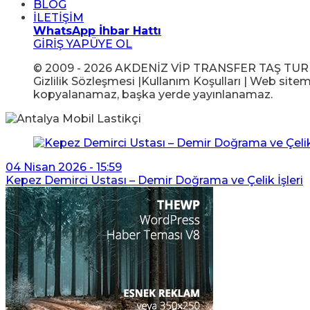
BLOG
İLETİŞİM
WhatsApp İhbar Hattı
GİRİŞ YAP
ÜYE OL
© 2009 - 2026 AKDENİZ VİP TRANSFER TAŞ TUR GIDA
Gizlilik Sözleşmesi |Kullanım Koşulları | Web sitem
kopyalanamaz, başka yerde yayınlanamaz.
04 Nisan 2026 - 15:59
Kepez Demirci Ustası – Demir Doğrama ve Çelik İşleri