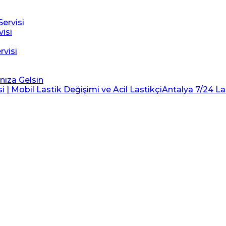
ervisi
visi
rvisi
ınıza Gelsin