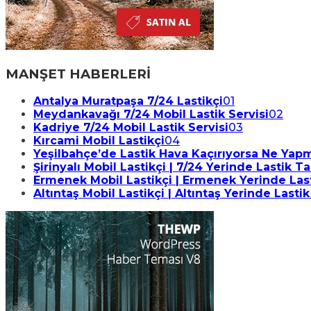
MANŞET HABERLERİ
Antalya Muratpaşa 7/24 Lastikçi
01
Meydankavağı 7/24 Mobil Lastik Servisi
02
Kadriye 7/24 Mobil Lastik Servisi
03
Kırcami Mobil Lastikçi
04
Yeşilbahçe’de Lastik Hava Kaçırıyorsa Ne Yapma
Şirinyalı Mobil Lastikçi | 7/24 Yerinde Lastik T
Ermenek Mobil Lastikçi | Ermenek Yerinde Last
Altıntaş Mobil Lastikçi | Altıntaş Yerinde Lastik