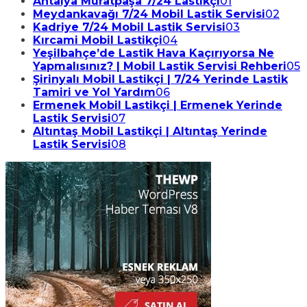
Antalya Muratpaşa 7/24 Lastikçi
01
Meydankavağı 7/24 Mobil Lastik Servisi
02
Kadriye 7/24 Mobil Lastik Servisi
03
Kırcami Mobil Lastikçi
04
Yeşilbahçe’de Lastik Hava Kaçırıyorsa Ne
Yapmalısınız? | Mobil Lastik Servisi Rehberi
05
Şirinyalı Mobil Lastikçi | 7/24 Yerinde Lastik
Tamiri ve Yol Yardım
06
Ermenek Mobil Lastikçi | Ermenek Yerinde
Lastik Servisi
07
Altıntaş Mobil Lastikçi | Altıntaş Yerinde
Lastik Servisi
08