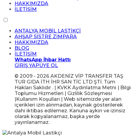
HAKKIMIZDA
İLETİŞİM
ANTALYA MOBİL LASTİKÇİ
AHŞAP SİSTRE ZIMPARA
HAKKIMIZDA
BLOG
İLETİŞİM
WhatsApp İhbar Hattı
GİRİŞ YAP
ÜYE OL
© 2009 - 2026 AKDENİZ VİP TRANSFER TAŞ
TUR GIDA İTH İHR SAN TİC LTD ŞTİ. Tüm
Hakları Saklıdır . | KVKK Aydınlatma Metni | Bilgi
Toplumu Hizmetleri | Gizlilik Sözleşmesi
|Kullanım Koşulları | Web sitemizde yer alan
içerikleri izin alınmadan, kaynak gösterilerek
dahi iktibas edilemez. Kanuna aykırı ve izinsiz
olarak kopyalanamaz, başka yerde
yayınlanamaz.