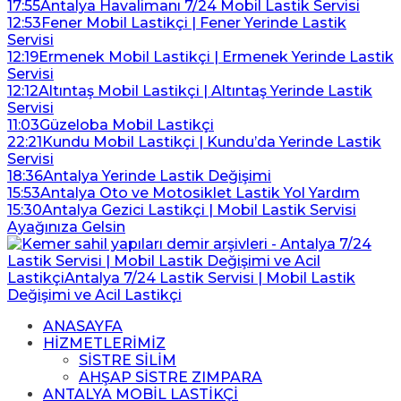
17:55
Antalya Havalimanı 7/24 Mobil Lastik Servisi
12:53
Fener Mobil Lastikçi | Fener Yerinde Lastik
Servisi
12:19
Ermenek Mobil Lastikçi | Ermenek Yerinde Lastik
Servisi
12:12
Altıntaş Mobil Lastikçi | Altıntaş Yerinde Lastik
Servisi
11:03
Güzeloba Mobil Lastikçi
22:21
Kundu Mobil Lastikçi | Kundu’da Yerinde Lastik
Servisi
18:36
Antalya Yerinde Lastik Değişimi
15:53
Antalya Oto ve Motosiklet Lastik Yol Yardım
15:30
Antalya Gezici Lastikçi | Mobil Lastik Servisi
Ayağınıza Gelsin
ANASAYFA
HİZMETLERİMİZ
SİSTRE SİLİM
AHŞAP SİSTRE ZIMPARA
ANTALYA MOBİL LASTİKÇİ