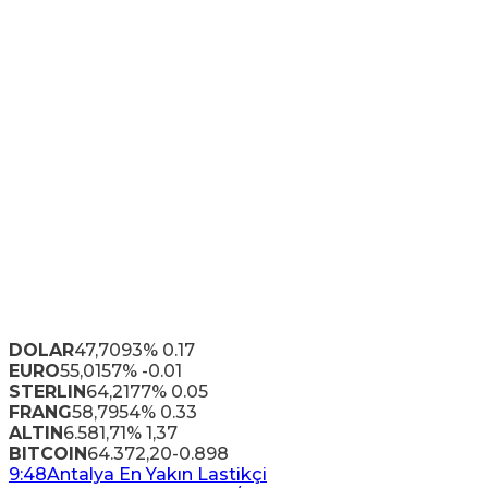
DOLAR
47,7093
% 0.17
EURO
55,0157
% -0.01
STERLIN
64,2177
% 0.05
FRANG
58,7954
% 0.33
ALTIN
6.581,71
% 1,37
BITCOIN
64.372,20
-0.898
9:48
Antalya En Yakın Lastikçi