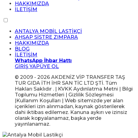
HAKKIMIZDA
İLETİŞİM
ANTALYA MOBİL LASTİKÇİ
AHŞAP SİSTRE ZIMPARA
HAKKIMIZDA
BLOG
İLETİŞİM
WhatsApp İhbar Hattı
GİRİŞ YAP
ÜYE OL
© 2009 - 2026 AKDENİZ VİP TRANSFER TAŞ
TUR GIDA İTH İHR SAN TİC LTD ŞTİ. Tüm
Hakları Saklıdır . | KVKK Aydınlatma Metni | Bilgi
Toplumu Hizmetleri | Gizlilik Sözleşmesi
|Kullanım Koşulları | Web sitemizde yer alan
içerikleri izin alınmadan, kaynak gösterilerek
dahi iktibas edilemez. Kanuna aykırı ve izinsiz
olarak kopyalanamaz, başka yerde
yayınlanamaz.