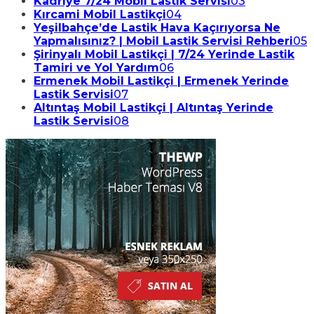
Kadriye 7/24 Mobil Lastik Servisi
03
Kırcami Mobil Lastikçi
04
Yeşilbahçe’de Lastik Hava Kaçırıyorsa Ne
Yapmalısınız? | Mobil Lastik Servisi Rehberi
05
Şirinyalı Mobil Lastikçi | 7/24 Yerinde Lastik
Tamiri ve Yol Yardım
06
Ermenek Mobil Lastikçi | Ermenek Yerinde
Lastik Servisi
07
Altıntaş Mobil Lastikçi | Altıntaş Yerinde
Lastik Servisi
08