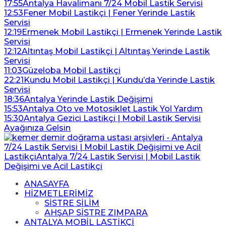
17:55
Antalya Havalimanı 7/24 Mobil Lastik Servisi
12:53
Fener Mobil Lastikçi | Fener Yerinde Lastik
Servisi
12:19
Ermenek Mobil Lastikçi | Ermenek Yerinde Lastik
Servisi
12:12
Altıntaş Mobil Lastikçi | Altıntaş Yerinde Lastik
Servisi
11:03
Güzeloba Mobil Lastikçi
22:21
Kundu Mobil Lastikçi | Kundu’da Yerinde Lastik
Servisi
18:36
Antalya Yerinde Lastik Değişimi
15:53
Antalya Oto ve Motosiklet Lastik Yol Yardım
15:30
Antalya Gezici Lastikçi | Mobil Lastik Servisi
Ayağınıza Gelsin
ANASAYFA
HİZMETLERİMİZ
SİSTRE SİLİM
AHŞAP SİSTRE ZIMPARA
ANTALYA MOBİL LASTİKÇİ