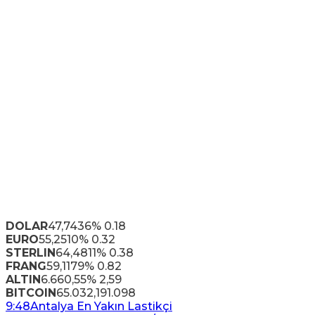
DOLAR
47,7436
% 0.18
EURO
55,2510
% 0.32
STERLIN
64,4811
% 0.38
FRANG
59,1179
% 0.82
ALTIN
6.660,55
% 2,59
BITCOIN
65.032,19
1.098
9:48
Antalya En Yakın Lastikçi