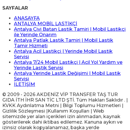
SAYFALAR
ANASAYFA
ANTALYA MOBİL LASTİKÇİ
Antalya Çivi Batan Lastik Tamiri | Mobil Lastikçi
ile Yerinde Onarım
Antalya Patlak Lastik Tamiri | Mobil Lastik
Tamir Hizmeti
Antalya Acil Lastikçi | Yerinde Mobil Lastik
Servisi
Antalya 7/24 Mobil Lastikçi | Acil Yol Yardım ve
Yerinde Lastik Servisi
Antalya Yerinde Lastik Değişimi | Mobil Lastik
Servisi
İLETİŞİM
© 2009 - 2026 AKDENİZ VİP TRANSFER TAŞ TUR
GIDA İTH İHR SAN TİC LTD ŞTİ. Tüm Hakları Saklıdır . |
KVKK Aydınlatma Metni | Bilgi Toplumu Hizmetleri |
Gizlilik Sözleşmesi |Kullanım Koşulları | Web
sitemizde yer alan içerikleri izin alınmadan, kaynak
gösterilerek dahi iktibas edilemez. Kanuna aykırı ve
izinsiz olarak kopyalanamaz, başka yerde