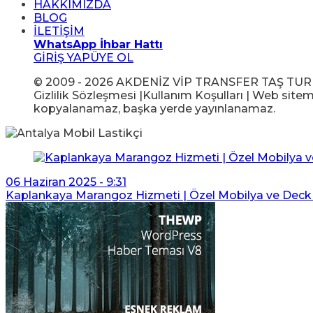
HAKKIMIZDA
BLOG
İLETİŞİM
WhatsApp İhbar Hattı
GİRİŞ YAP
ÜYE OL
© 2009 - 2026 AKDENİZ VİP TRANSFER TAŞ TUR GIDA
Gizlilik Sözleşmesi |Kullanım Koşulları | Web sitem
kopyalanamaz, başka yerde yayınlanamaz.
06 Haziran 2025 - 9:31
Kaplankaya Marangoz Hizmeti | Özel Mobilya ve Deck