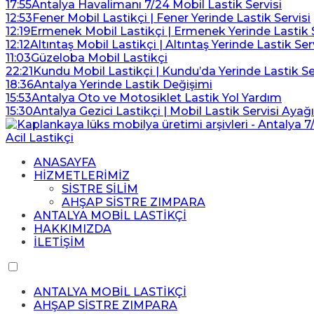
17:55
Antalya Havalimanı 7/24 Mobil Lastik Servisi
12:53
Fener Mobil Lastikçi | Fener Yerinde Lastik Servisi
12:19
Ermenek Mobil Lastikçi | Ermenek Yerinde Lastik S
12:12
Altıntaş Mobil Lastikçi | Altıntaş Yerinde Lastik Ser
11:03
Güzeloba Mobil Lastikçi
22:21
Kundu Mobil Lastikçi | Kundu’da Yerinde Lastik Se
18:36
Antalya Yerinde Lastik Değişimi
15:53
Antalya Oto ve Motosiklet Lastik Yol Yardım
15:30
Antalya Gezici Lastikçi | Mobil Lastik Servisi Ayağ
ANASAYFA
HİZMETLERİMİZ
SİSTRE SİLİM
AHŞAP SİSTRE ZIMPARA
ANTALYA MOBİL LASTİKÇİ
HAKKIMIZDA
İLETİŞİM
ANTALYA MOBİL LASTİKÇİ
AHŞAP SİSTRE ZIMPARA