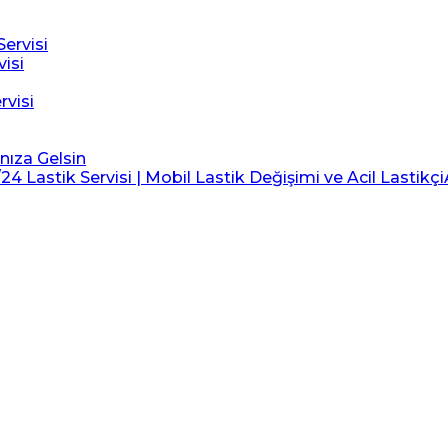
ervisi
visi
rvisi
ınıza Gelsin