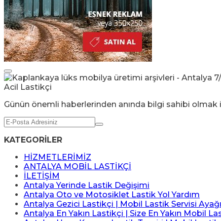
Günün önemli haberlerinden anında bilgi sahibi olmak i
KATEGORİLER
HİZMETLERİMİZ
ANTALYA MOBİL LASTİKÇİ
İLETİŞİM
Antalya Yerinde Lastik Değişimi
Antalya Oto ve Motosiklet Lastik Yol Yardım
Antalya Gezici Lastikçi | Mobil Lastik Servisi Ayağ
Antalya En Yakın Lastikçi | Size En Yakın Mobil Las