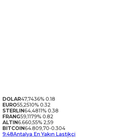
DOLAR
47,7436
% 0.18
EURO
55,2510
% 0.32
STERLIN
64,4811
% 0.38
FRANG
59,1179
% 0.82
ALTIN
6.660,55
% 2,59
BITCOIN
64.809,70
-0.304
9:48
Antalya En Yakın Lastikçi