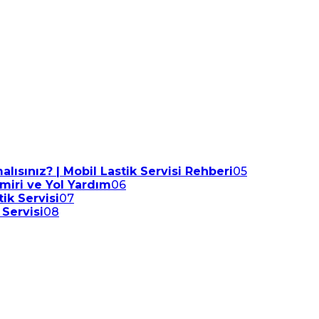
lısınız? | Mobil Lastik Servisi Rehberi
05
amiri ve Yol Yardım
06
ik Servisi
07
 Servisi
08