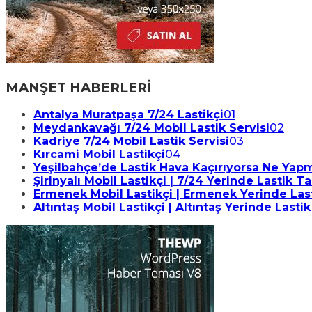
MANŞET HABERLERİ
Antalya Muratpaşa 7/24 Lastikçi
01
Meydankavağı 7/24 Mobil Lastik Servisi
02
Kadriye 7/24 Mobil Lastik Servisi
03
Kırcami Mobil Lastikçi
04
Yeşilbahçe’de Lastik Hava Kaçırıyorsa Ne Yapma
Şirinyalı Mobil Lastikçi | 7/24 Yerinde Lastik T
Ermenek Mobil Lastikçi | Ermenek Yerinde Last
Altıntaş Mobil Lastikçi | Altıntaş Yerinde Lastik