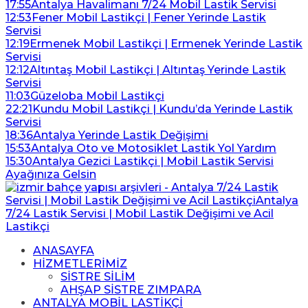
17:55
Antalya Havalimanı 7/24 Mobil Lastik Servisi
12:53
Fener Mobil Lastikçi | Fener Yerinde Lastik
Servisi
12:19
Ermenek Mobil Lastikçi | Ermenek Yerinde Lastik
Servisi
12:12
Altıntaş Mobil Lastikçi | Altıntaş Yerinde Lastik
Servisi
11:03
Güzeloba Mobil Lastikçi
22:21
Kundu Mobil Lastikçi | Kundu’da Yerinde Lastik
Servisi
18:36
Antalya Yerinde Lastik Değişimi
15:53
Antalya Oto ve Motosiklet Lastik Yol Yardım
15:30
Antalya Gezici Lastikçi | Mobil Lastik Servisi
Ayağınıza Gelsin
ANASAYFA
HİZMETLERİMİZ
SİSTRE SİLİM
AHŞAP SİSTRE ZIMPARA
ANTALYA MOBİL LASTİKÇİ