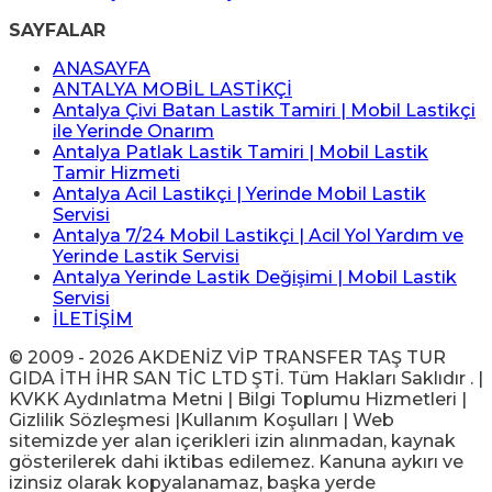
SAYFALAR
ANASAYFA
ANTALYA MOBİL LASTİKÇİ
Antalya Çivi Batan Lastik Tamiri | Mobil Lastikçi
ile Yerinde Onarım
Antalya Patlak Lastik Tamiri | Mobil Lastik
Tamir Hizmeti
Antalya Acil Lastikçi | Yerinde Mobil Lastik
Servisi
Antalya 7/24 Mobil Lastikçi | Acil Yol Yardım ve
Yerinde Lastik Servisi
Antalya Yerinde Lastik Değişimi | Mobil Lastik
Servisi
İLETİŞİM
© 2009 - 2026 AKDENİZ VİP TRANSFER TAŞ TUR
GIDA İTH İHR SAN TİC LTD ŞTİ. Tüm Hakları Saklıdır . |
KVKK Aydınlatma Metni | Bilgi Toplumu Hizmetleri |
Gizlilik Sözleşmesi |Kullanım Koşulları | Web
sitemizde yer alan içerikleri izin alınmadan, kaynak
gösterilerek dahi iktibas edilemez. Kanuna aykırı ve
izinsiz olarak kopyalanamaz, başka yerde