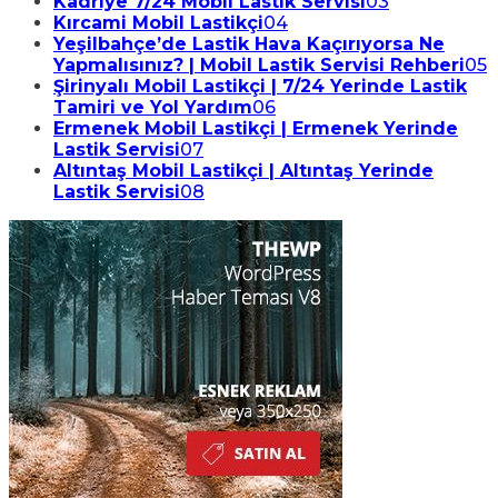
Kadriye 7/24 Mobil Lastik Servisi
03
Kırcami Mobil Lastikçi
04
Yeşilbahçe’de Lastik Hava Kaçırıyorsa Ne
Yapmalısınız? | Mobil Lastik Servisi Rehberi
05
Şirinyalı Mobil Lastikçi | 7/24 Yerinde Lastik
Tamiri ve Yol Yardım
06
Ermenek Mobil Lastikçi | Ermenek Yerinde
Lastik Servisi
07
Altıntaş Mobil Lastikçi | Altıntaş Yerinde
Lastik Servisi
08