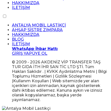
HAKKIMIZDA
İLETİŞİM
ANTALYA MOBİL LASTİKÇİ
AHŞAP SİSTRE ZIMPARA
HAKKIMIZDA
BLOG
İLETİŞİM
WhatsApp İhbar Hattı
GİRİŞ YAP
ÜYE OL
© 2009 - 2026 AKDENİZ VİP TRANSFER TAŞ
TUR GIDA İTH İHR SAN TİC LTD ŞTİ. Tüm
Hakları Saklıdır . | KVKK Aydınlatma Metni | Bilgi
Toplumu Hizmetleri | Gizlilik Sözleşmesi
|Kullanım Koşulları | Web sitemizde yer alan
içerikleri izin alınmadan, kaynak gösterilerek
dahi iktibas edilemez. Kanuna aykırı ve izinsiz
olarak kopyalanamaz, başka yerde
yayınlanamaz.