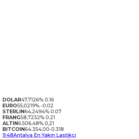
DOLAR
47,7126
% 0.16
EURO
55,0219
% -0.02
STERLIN
64,2494
% 0.07
FRANG
58,7232
% 0.21
ALTIN
6.506,48
% 0,21
BITCOIN
64.354,00
-0.318
9:48
Antalya En Yakın Lastikçi