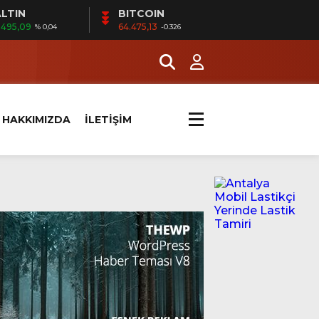
LTIN
BITCOIN
.495,09
64.475,13
% 0,04
-0.326
HAKKIMIZDA
İLETİŞİM