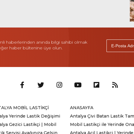
i haberlerinden anında bilgi sahibi olmak
 eğer haber bültenine üye olun.
ALYA MOBİL LASTİKÇİ
ANASAYFA
alya Yerinde Lastik Değişimi
Antalya Çivi Batan Lastik Tami
lya Gezici Lastikçi | Mobil
Mobil Lastikçi ile Yerinde On
tik Servisi Ayağınıza Gelsin
Antalya Acil Lastikçi | Yerinde