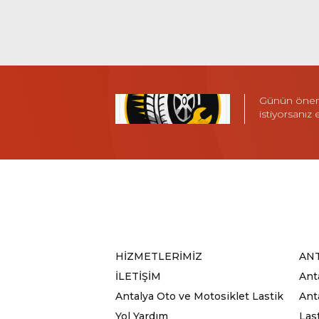
Günün öneml
istiyorsanız
HİZMETLERİMİZ
ANT
İLETİŞİM
Ant
Antalya Oto ve Motosiklet Lastik
Anta
Yol Yardım
Las