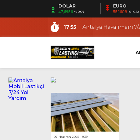
DOLAR
EURO
15:30
Antalya Gezici Lastikçi
47,6956
55,1608
% 0.04
% -0.12
9:48
Antalya En Yakın Lasti
17:55
Antalya Havalimanı 7/2
12:53
Fener Mobil Lastikçi |
12:19
Ermenek Mobil Lastikç
A
12:12
Altıntaş Mobil Lastikçi
11:03
Güzeloba Mobil Lasti
22:21
Kundu Mobil Lastikçi |
18:36
Antalya Yerinde Lasti
15:53
Antalya Oto ve Motosi
15:30
Antalya Gezici Lastikçi
9:48
Antalya En Yakın Lasti
07 Haziran 2025 - 9:39