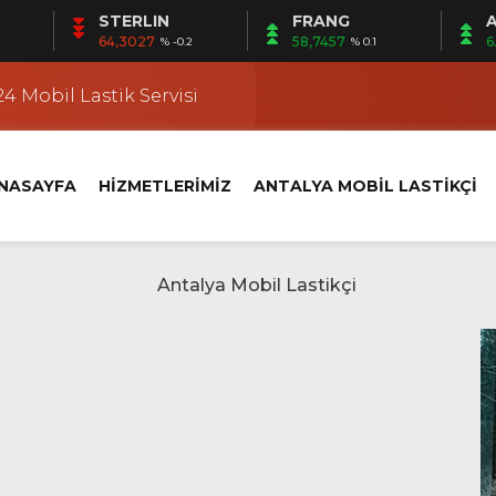
STERLIN
FRANG
A
 | Mobil Lastik Servisi Ayağınıza Gelsin
64,3027
58,7457
6
% -0.2
% 0.1
kçi
4 Mobil Lastik Servisi
 Fener Yerinde Lastik Servisi
i | Ermenek Yerinde Lastik Servisi
NASAYFA
HİZMETLERİMİZ
ANTALYA MOBİL LASTİKÇİ
 | Altıntaş Yerinde Lastik Servisi
kçi
 Kundu’da Yerinde Lastik Servisi
k Değişimi
klet Lastik Yol Yardım
 | Mobil Lastik Servisi Ayağınıza Gelsin
kçi