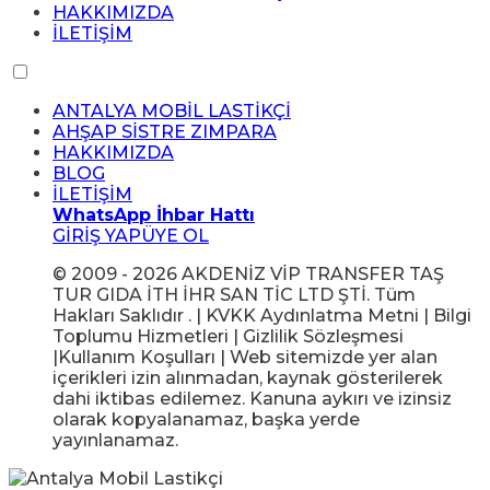
HAKKIMIZDA
İLETİŞİM
ANTALYA MOBİL LASTİKÇİ
AHŞAP SİSTRE ZIMPARA
HAKKIMIZDA
BLOG
İLETİŞİM
WhatsApp İhbar Hattı
GİRİŞ YAP
ÜYE OL
© 2009 - 2026 AKDENİZ VİP TRANSFER TAŞ
TUR GIDA İTH İHR SAN TİC LTD ŞTİ. Tüm
Hakları Saklıdır . | KVKK Aydınlatma Metni | Bilgi
Toplumu Hizmetleri | Gizlilik Sözleşmesi
|Kullanım Koşulları | Web sitemizde yer alan
içerikleri izin alınmadan, kaynak gösterilerek
dahi iktibas edilemez. Kanuna aykırı ve izinsiz
olarak kopyalanamaz, başka yerde
yayınlanamaz.