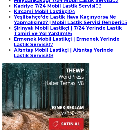
Meydankavağı 7/24 Mobil Lastik Servisi
02
Kadriye 7/24 Mobil Lastik Servisi
03
Kırcami Mobil Lastikçi
04
Yeşilbahçe’de Lastik Hava Kaçırıyorsa Ne
Yapmalısınız? | Mobil Lastik Servisi Rehberi
05
Şirinyalı Mobil Lastikçi | 7/24 Yerinde Lastik
Tamiri ve Yol Yardım
06
Ermenek Mobil Lastikçi | Ermenek Yerinde
Lastik Servisi
07
Altıntaş Mobil Lastikçi | Altıntaş Yerinde
Lastik Servisi
08