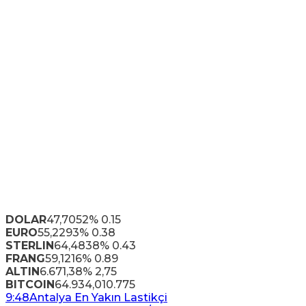
DOLAR
47,7052
% 0.15
EURO
55,2293
% 0.38
STERLIN
64,4838
% 0.43
FRANG
59,1216
% 0.89
ALTIN
6.671,38
% 2,75
BITCOIN
64.934,01
0.775
9:48
Antalya En Yakın Lastikçi