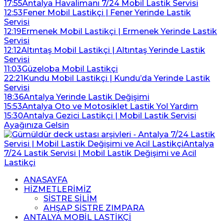
17:55
Antalya Havalimanı 7/24 Mobil Lastik Servisi
12:53
Fener Mobil Lastikçi | Fener Yerinde Lastik
Servisi
12:19
Ermenek Mobil Lastikçi | Ermenek Yerinde Lastik
Servisi
12:12
Altıntaş Mobil Lastikçi | Altıntaş Yerinde Lastik
Servisi
11:03
Güzeloba Mobil Lastikçi
22:21
Kundu Mobil Lastikçi | Kundu’da Yerinde Lastik
Servisi
18:36
Antalya Yerinde Lastik Değişimi
15:53
Antalya Oto ve Motosiklet Lastik Yol Yardım
15:30
Antalya Gezici Lastikçi | Mobil Lastik Servisi
Ayağınıza Gelsin
ANASAYFA
HİZMETLERİMİZ
SİSTRE SİLİM
AHŞAP SİSTRE ZIMPARA
ANTALYA MOBİL LASTİKÇİ