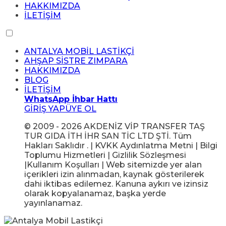
HAKKIMIZDA
İLETİŞİM
ANTALYA MOBİL LASTİKÇİ
AHŞAP SİSTRE ZIMPARA
HAKKIMIZDA
BLOG
İLETİŞİM
WhatsApp İhbar Hattı
GİRİŞ YAP
ÜYE OL
© 2009 - 2026 AKDENİZ VİP TRANSFER TAŞ
TUR GIDA İTH İHR SAN TİC LTD ŞTİ. Tüm
Hakları Saklıdır . | KVKK Aydınlatma Metni | Bilgi
Toplumu Hizmetleri | Gizlilik Sözleşmesi
|Kullanım Koşulları | Web sitemizde yer alan
içerikleri izin alınmadan, kaynak gösterilerek
dahi iktibas edilemez. Kanuna aykırı ve izinsiz
olarak kopyalanamaz, başka yerde
yayınlanamaz.