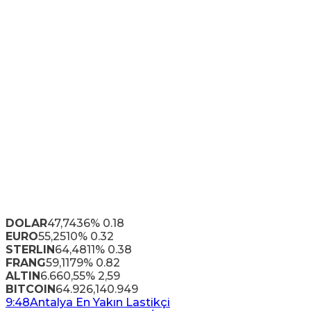
DOLAR
47,7436
% 0.18
EURO
55,2510
% 0.32
STERLIN
64,4811
% 0.38
FRANG
59,1179
% 0.82
ALTIN
6.660,55
% 2,59
BITCOIN
64.926,14
0.949
9:48
Antalya En Yakın Lastikçi