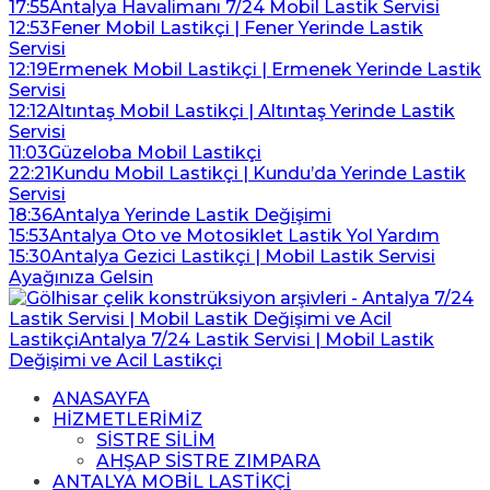
17:55
Antalya Havalimanı 7/24 Mobil Lastik Servisi
12:53
Fener Mobil Lastikçi | Fener Yerinde Lastik
Servisi
12:19
Ermenek Mobil Lastikçi | Ermenek Yerinde Lastik
Servisi
12:12
Altıntaş Mobil Lastikçi | Altıntaş Yerinde Lastik
Servisi
11:03
Güzeloba Mobil Lastikçi
22:21
Kundu Mobil Lastikçi | Kundu’da Yerinde Lastik
Servisi
18:36
Antalya Yerinde Lastik Değişimi
15:53
Antalya Oto ve Motosiklet Lastik Yol Yardım
15:30
Antalya Gezici Lastikçi | Mobil Lastik Servisi
Ayağınıza Gelsin
ANASAYFA
HİZMETLERİMİZ
SİSTRE SİLİM
AHŞAP SİSTRE ZIMPARA
ANTALYA MOBİL LASTİKÇİ