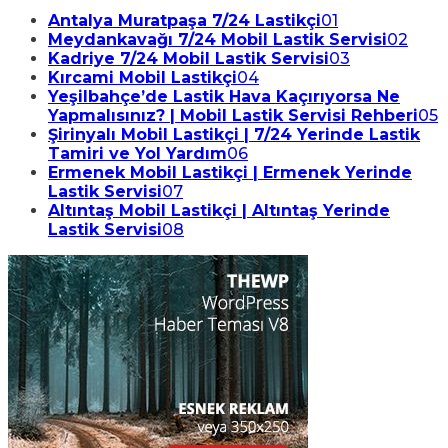
Antalya Muratpaşa 7/24 Lastikçi
01
Meydankavağı 7/24 Mobil Lastik Servisi
02
Kadriye 7/24 Mobil Lastik Servisi
03
Kırcami Mobil Lastikçi
04
Yeşilbahçe’de Lastik Hava Kaçırıyorsa Ne
Yapmalısınız? | Mobil Lastik Servisi Rehberi
05
Şirinyalı Mobil Lastikçi | 7/24 Yerinde Lastik
Tamiri ve Yol Yardım
06
Ermenek Mobil Lastikçi | Ermenek Yerinde
Lastik Servisi
07
Altıntaş Mobil Lastikçi | Altıntaş Yerinde
Lastik Servisi
08