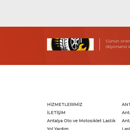
Günün öneml
istiyorsanız
HİZMETLERİMİZ
ANT
İLETİŞİM
Ant
Antalya Oto ve Motosiklet Lastik
Anta
Yol Yardım
Las