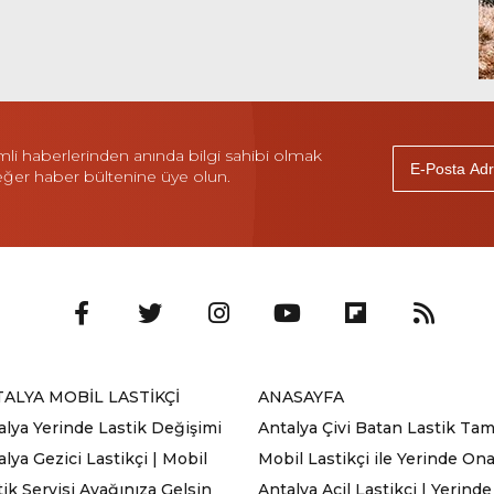
i haberlerinden anında bilgi sahibi olmak
 eğer haber bültenine üye olun.
ALYA MOBİL LASTİKÇİ
ANASAYFA
alya Yerinde Lastik Değişimi
Antalya Çivi Batan Lastik Tami
lya Gezici Lastikçi | Mobil
Mobil Lastikçi ile Yerinde On
tik Servisi Ayağınıza Gelsin
Antalya Acil Lastikçi | Yerinde