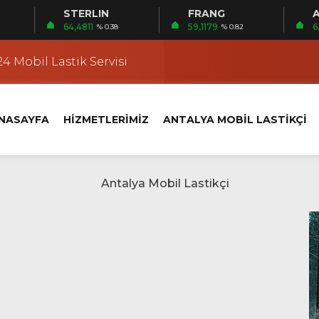
STERLIN
FRANG
A
 | Mobil Lastik Servisi Ayağınıza Gelsin
64,4811
59,1179
6
% 0.38
% 0.82
kçi
4 Mobil Lastik Servisi
 Fener Yerinde Lastik Servisi
i | Ermenek Yerinde Lastik Servisi
NASAYFA
HİZMETLERİMİZ
ANTALYA MOBİL LASTİKÇİ
 | Altıntaş Yerinde Lastik Servisi
kçi
 Kundu’da Yerinde Lastik Servisi
k Değişimi
klet Lastik Yol Yardım
 | Mobil Lastik Servisi Ayağınıza Gelsin
kçi