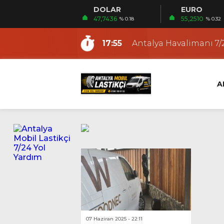
DOLAR
EURO
15:30
Antalya Gezici Lastikçi
47,7436
55,2510
% 0.18
% 0.32
9:48
Antalya En Yakın Lasti
17:55
Antalya Havalimanı 7/2
12:53
Fener Mobil Lastikçi |
12:19
Ermenek Mobil Lastikç
A
12:12
Altıntaş Mobil Lastikçi
11:03
Güzeloba Mobil Lasti
22:21
Kundu Mobil Lastikçi |
18:36
Antalya Yerinde Lasti
15:53
Antalya Oto ve Motosi
15:30
Antalya Gezici Lastikçi
9:48
Antalya En Yakın Lasti
07 Haziran 2025 - 22:11