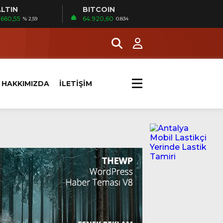
LTIN
BITCOIN
.660,55
64.920,60
% 2,59
0.834
HAKKIMIZDA
İLETİŞİM