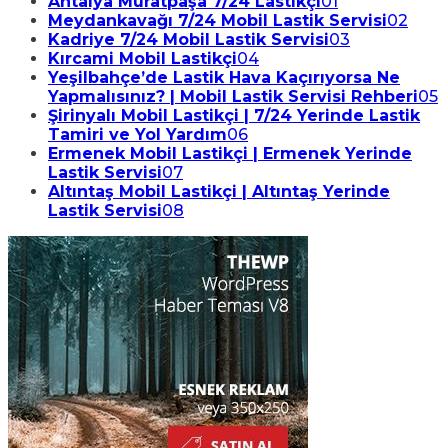
Antalya Muratpaşa 7/24 Lastikçi
01
Meydankavağı 7/24 Mobil Lastik Servisi
02
Kadriye 7/24 Mobil Lastik Servisi
03
Kırcami Mobil Lastikçi
04
Yeşilbahçe’de Lastik Hava Kaçırıyorsa Ne
Yapmalısınız? | Mobil Lastik Servisi Rehberi
05
Şirinyalı Mobil Lastikçi | 7/24 Yerinde Lastik
Tamiri ve Yol Yardım
06
Ermenek Mobil Lastikçi | Ermenek Yerinde
Lastik Servisi
07
Altıntaş Mobil Lastikçi | Altıntaş Yerinde
Lastik Servisi
08