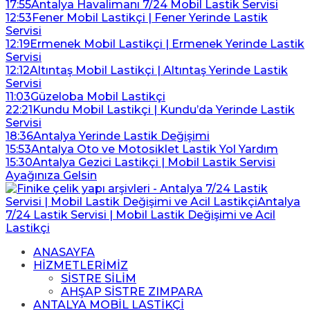
17:55
Antalya Havalimanı 7/24 Mobil Lastik Servisi
12:53
Fener Mobil Lastikçi | Fener Yerinde Lastik
Servisi
12:19
Ermenek Mobil Lastikçi | Ermenek Yerinde Lastik
Servisi
12:12
Altıntaş Mobil Lastikçi | Altıntaş Yerinde Lastik
Servisi
11:03
Güzeloba Mobil Lastikçi
22:21
Kundu Mobil Lastikçi | Kundu’da Yerinde Lastik
Servisi
18:36
Antalya Yerinde Lastik Değişimi
15:53
Antalya Oto ve Motosiklet Lastik Yol Yardım
15:30
Antalya Gezici Lastikçi | Mobil Lastik Servisi
Ayağınıza Gelsin
ANASAYFA
HİZMETLERİMİZ
SİSTRE SİLİM
AHŞAP SİSTRE ZIMPARA
ANTALYA MOBİL LASTİKÇİ