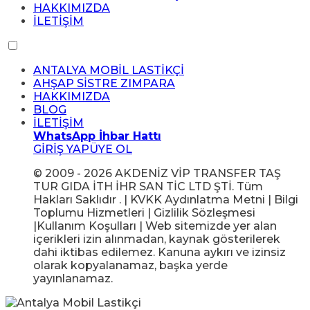
HAKKIMIZDA
İLETİŞİM
ANTALYA MOBİL LASTİKÇİ
AHŞAP SİSTRE ZIMPARA
HAKKIMIZDA
BLOG
İLETİŞİM
WhatsApp İhbar Hattı
GİRİŞ YAP
ÜYE OL
© 2009 - 2026 AKDENİZ VİP TRANSFER TAŞ
TUR GIDA İTH İHR SAN TİC LTD ŞTİ. Tüm
Hakları Saklıdır . | KVKK Aydınlatma Metni | Bilgi
Toplumu Hizmetleri | Gizlilik Sözleşmesi
|Kullanım Koşulları | Web sitemizde yer alan
içerikleri izin alınmadan, kaynak gösterilerek
dahi iktibas edilemez. Kanuna aykırı ve izinsiz
olarak kopyalanamaz, başka yerde
yayınlanamaz.