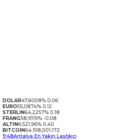
DOLAR
47,6008
% 0.06
EURO
55,0874
% 0.12
STERLIN
64,2257
% 0.18
FRANG
58,9119
% -0.08
ALTIN
6.521,96
% 0,40
BITCOIN
64.918,00
1.172
9:48
Antalya En Yakın Lastikçi