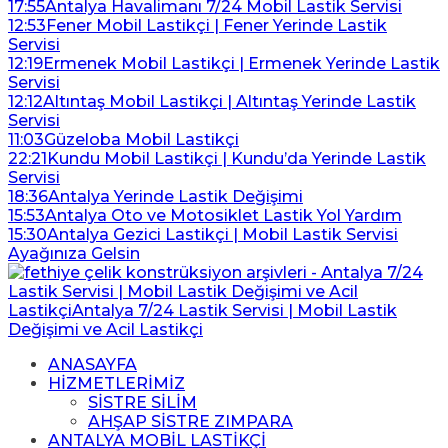
17:55
Antalya Havalimanı 7/24 Mobil Lastik Servisi
12:53
Fener Mobil Lastikçi | Fener Yerinde Lastik
Servisi
12:19
Ermenek Mobil Lastikçi | Ermenek Yerinde Lastik
Servisi
12:12
Altıntaş Mobil Lastikçi | Altıntaş Yerinde Lastik
Servisi
11:03
Güzeloba Mobil Lastikçi
22:21
Kundu Mobil Lastikçi | Kundu’da Yerinde Lastik
Servisi
18:36
Antalya Yerinde Lastik Değişimi
15:53
Antalya Oto ve Motosiklet Lastik Yol Yardım
15:30
Antalya Gezici Lastikçi | Mobil Lastik Servisi
Ayağınıza Gelsin
ANASAYFA
HİZMETLERİMİZ
SİSTRE SİLİM
AHŞAP SİSTRE ZIMPARA
ANTALYA MOBİL LASTİKÇİ