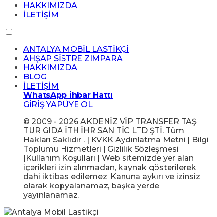
HAKKIMIZDA
İLETİŞİM
ANTALYA MOBİL LASTİKÇİ
AHŞAP SİSTRE ZIMPARA
HAKKIMIZDA
BLOG
İLETİŞİM
WhatsApp İhbar Hattı
GİRİŞ YAP
ÜYE OL
© 2009 - 2026 AKDENİZ VİP TRANSFER TAŞ
TUR GIDA İTH İHR SAN TİC LTD ŞTİ. Tüm
Hakları Saklıdır . | KVKK Aydınlatma Metni | Bilgi
Toplumu Hizmetleri | Gizlilik Sözleşmesi
|Kullanım Koşulları | Web sitemizde yer alan
içerikleri izin alınmadan, kaynak gösterilerek
dahi iktibas edilemez. Kanuna aykırı ve izinsiz
olarak kopyalanamaz, başka yerde
yayınlanamaz.