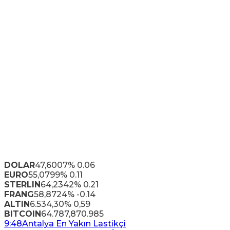
DOLAR
47,6007
% 0.06
EURO
55,0799
% 0.11
STERLIN
64,2342
% 0.21
FRANG
58,8724
% -0.14
ALTIN
6.534,30
% 0,59
BITCOIN
64.787,87
0.985
9:48
Antalya En Yakın Lastikçi