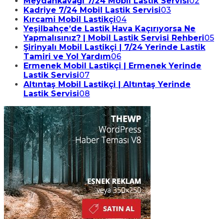
Meydankavağı 7/24 Mobil Lastik Servisi
02
Kadriye 7/24 Mobil Lastik Servisi
03
Kırcami Mobil Lastikçi
04
Yeşilbahçe’de Lastik Hava Kaçırıyorsa Ne
Yapmalısınız? | Mobil Lastik Servisi Rehberi
05
Şirinyalı Mobil Lastikçi | 7/24 Yerinde Lastik
Tamiri ve Yol Yardım
06
Ermenek Mobil Lastikçi | Ermenek Yerinde
Lastik Servisi
07
Altıntaş Mobil Lastikçi | Altıntaş Yerinde
Lastik Servisi
08