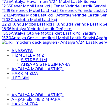
17:55
Antalya Havalimanı 7/24 Mobil Lastik Servisi
12:53
Fener Mobil Lastikçi | Fener Yerinde Lastik Servisi
12:19
Ermenek Mobil Lastikçi | Ermenek Yerinde Lastik S
12:12
Altıntaş Mobil Lastikçi | Altıntaş Yerinde Lastik Ser
11:03
Güzeloba Mobil Lastikçi
22:21
Kundu Mobil Lastikçi | Kundu’da Yerinde Lastik Se
18:36
Antalya Yerinde Lastik Değişimi
15:53
Antalya Oto ve Motosiklet Lastik Yol Yardım
15:30
Antalya Gezici Lastikçi | Mobil Lastik Servisi Ayağ
ANASAYFA
HİZMETLERİMİZ
SİSTRE SİLİM
AHŞAP SİSTRE ZIMPARA
ANTALYA MOBİL LASTİKÇİ
HAKKIMIZDA
İLETİŞİM
ANTALYA MOBİL LASTİKÇİ
AHŞAP SİSTRE ZIMPARA
HAKKIMIZDA