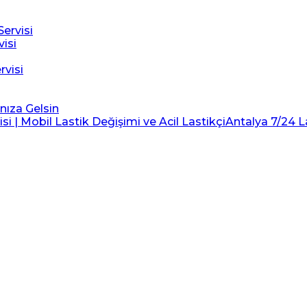
ervisi
visi
rvisi
ınıza Gelsin