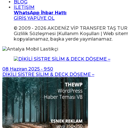
BLOG
İLETİŞİM
WhatsApp İhbar Hattı
GİRİŞ YAP
ÜYE OL
© 2009 - 2026 AKDENİZ VİP TRANSFER TAŞ TUR GIDA
Gizlilik Sözleşmesi |Kullanım Koşulları | Web sitem
kopyalanamaz, başka yerde yayınlanamaz.
08 Haziran 2025 - 9:50
DİKİLİ SİSTRE SİLİM & DECK DÖŞEME –