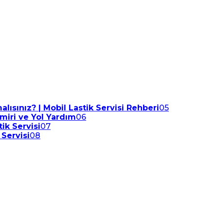
lısınız? | Mobil Lastik Servisi Rehberi
05
amiri ve Yol Yardım
06
ik Servisi
07
 Servisi
08