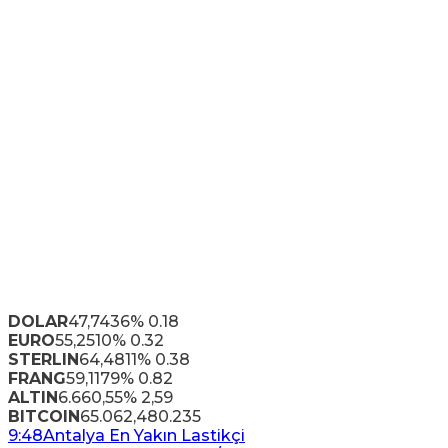
DOLAR
47,7436
% 0.18
EURO
55,2510
% 0.32
STERLIN
64,4811
% 0.38
FRANG
59,1179
% 0.82
ALTIN
6.660,55
% 2,59
BITCOIN
65.062,48
0.235
9:48
Antalya En Yakın Lastikçi