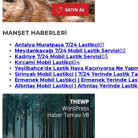
MANŞET HABERLERİ
Antalya Muratpaşa 7/24 Lastikçi
01
Meydankavağı 7/24 Mobil Lastik Servisi
02
Kadriye 7/24 Mobil Lastik Servisi
03
Kırcami Mobil Lastikçi
04
Yeşilbahçe’de Lastik Hava Kaçırıyorsa Ne Yapma
Şirinyalı Mobil Lastikçi | 7/24 Yerinde Lastik T
Ermenek Mobil Lastikçi | Ermenek Yerinde Last
Altıntaş Mobil Lastikçi | Altıntaş Yerinde Lastik