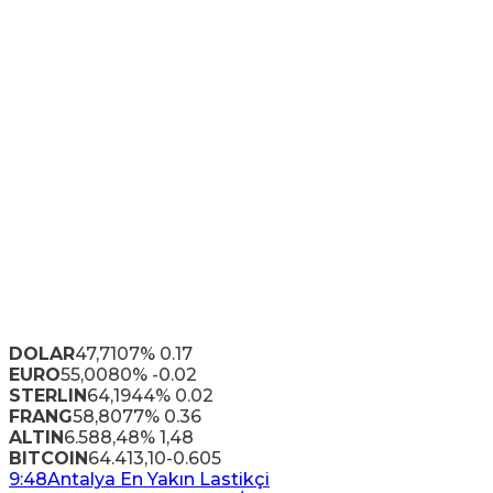
DOLAR
47,7107
% 0.17
EURO
55,0080
% -0.02
STERLIN
64,1944
% 0.02
FRANG
58,8077
% 0.36
ALTIN
6.588,48
% 1,48
BITCOIN
64.413,10
-0.605
9:48
Antalya En Yakın Lastikçi