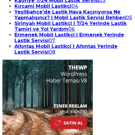
Kadriye 7/24 Mobil Lastik Servisi
03
Kırcami Mobil Lastikçi
04
Yeşilbahçe’de Lastik Hava Kaçırıyorsa Ne
Yapmalısınız? | Mobil Lastik Servisi Rehberi
05
Şirinyalı Mobil Lastikçi | 7/24 Yerinde Lastik
Tamiri ve Yol Yardım
06
Ermenek Mobil Lastikçi | Ermenek Yerinde
Lastik Servisi
07
Altıntaş Mobil Lastikçi | Altıntaş Yerinde
Lastik Servisi
08