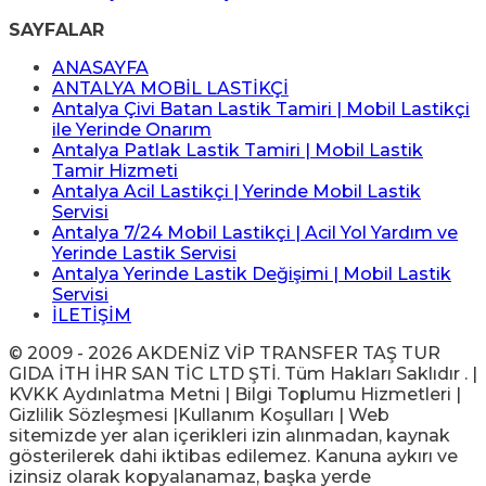
SAYFALAR
ANASAYFA
ANTALYA MOBİL LASTİKÇİ
Antalya Çivi Batan Lastik Tamiri | Mobil Lastikçi
ile Yerinde Onarım
Antalya Patlak Lastik Tamiri | Mobil Lastik
Tamir Hizmeti
Antalya Acil Lastikçi | Yerinde Mobil Lastik
Servisi
Antalya 7/24 Mobil Lastikçi | Acil Yol Yardım ve
Yerinde Lastik Servisi
Antalya Yerinde Lastik Değişimi | Mobil Lastik
Servisi
İLETİŞİM
© 2009 - 2026 AKDENİZ VİP TRANSFER TAŞ TUR
GIDA İTH İHR SAN TİC LTD ŞTİ. Tüm Hakları Saklıdır . |
KVKK Aydınlatma Metni | Bilgi Toplumu Hizmetleri |
Gizlilik Sözleşmesi |Kullanım Koşulları | Web
sitemizde yer alan içerikleri izin alınmadan, kaynak
gösterilerek dahi iktibas edilemez. Kanuna aykırı ve
izinsiz olarak kopyalanamaz, başka yerde