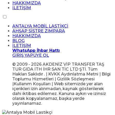
HAKKIMIZDA
İLETİŞİM
ANTALYA MOBİL LASTİKÇİ
AHŞAP SİSTRE ZIMPARA
HAKKIMIZDA
BLOG
İLETİŞİM
WhatsApp İhbar Hattı
GİRİŞ YAP
ÜYE OL
© 2009 - 2026 AKDENİZ VİP TRANSFER TAŞ
TUR GIDA İTH İHR SAN TİC LTD ŞTİ. Tüm
Hakları Saklıdır . | KVKK Aydınlatma Metni | Bilgi
Toplumu Hizmetleri | Gizlilik Sözleşmesi
|Kullanım Koşulları | Web sitemizde yer alan
içerikleri izin alınmadan, kaynak gösterilerek
dahi iktibas edilemez. Kanuna aykırı ve izinsiz
olarak kopyalanamaz, başka yerde
yayınlanamaz.