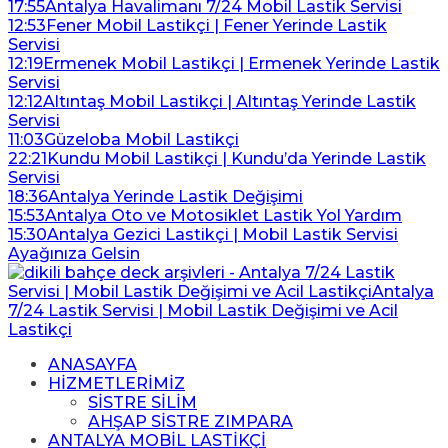
17:55
Antalya Havalimanı 7/24 Mobil Lastik Servisi
12:53
Fener Mobil Lastikçi | Fener Yerinde Lastik
Servisi
12:19
Ermenek Mobil Lastikçi | Ermenek Yerinde Lastik
Servisi
12:12
Altıntaş Mobil Lastikçi | Altıntaş Yerinde Lastik
Servisi
11:03
Güzeloba Mobil Lastikçi
22:21
Kundu Mobil Lastikçi | Kundu’da Yerinde Lastik
Servisi
18:36
Antalya Yerinde Lastik Değişimi
15:53
Antalya Oto ve Motosiklet Lastik Yol Yardım
15:30
Antalya Gezici Lastikçi | Mobil Lastik Servisi
Ayağınıza Gelsin
ANASAYFA
HİZMETLERİMİZ
SİSTRE SİLİM
AHŞAP SİSTRE ZIMPARA
ANTALYA MOBİL LASTİKÇİ