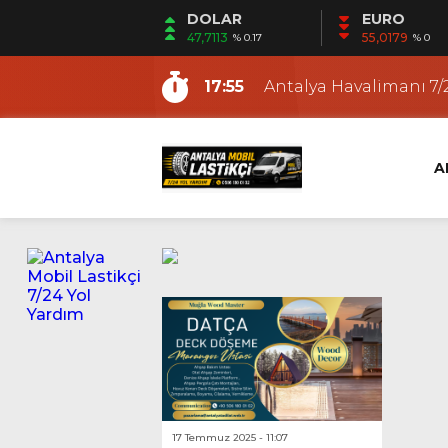
DOLAR
EURO
15:30
Antalya Gezici Lastikçi
47,7113
55,0179
% 0.17
% 0
9:48
Antalya En Yakın Lasti
17:55
Antalya Havalimanı 7/2
12:53
Fener Mobil Lastikçi |
12:19
Ermenek Mobil Lastikç
A
12:12
Altıntaş Mobil Lastikçi
11:03
Güzeloba Mobil Lasti
22:21
Kundu Mobil Lastikçi |
18:36
Antalya Yerinde Lasti
15:53
Antalya Oto ve Motosi
15:30
Antalya Gezici Lastikçi
9:48
Antalya En Yakın Lasti
17 Temmuz 2025 - 11:07