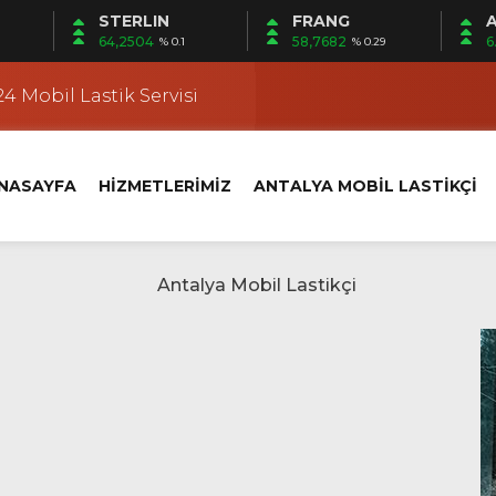
STERLIN
FRANG
A
 | Mobil Lastik Servisi Ayağınıza Gelsin
64,2504
58,7682
6
% 0.1
% 0.29
kçi
4 Mobil Lastik Servisi
 Fener Yerinde Lastik Servisi
i | Ermenek Yerinde Lastik Servisi
NASAYFA
HİZMETLERİMİZ
ANTALYA MOBİL LASTİKÇİ
 | Altıntaş Yerinde Lastik Servisi
kçi
 Kundu’da Yerinde Lastik Servisi
k Değişimi
klet Lastik Yol Yardım
 | Mobil Lastik Servisi Ayağınıza Gelsin
kçi