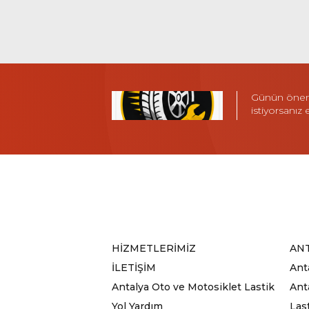
Günün öneml
istiyorsanız
HİZMETLERİMİZ
ANT
İLETİŞİM
Ant
Antalya Oto ve Motosiklet Lastik
Anta
Yol Yardım
Las