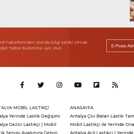
i haberlerinden anında bilgi sahibi olmak
 eğer haber bültenine üye olun.
ALYA MOBİL LASTİKÇİ
ANASAYFA
alya Yerinde Lastik Değişimi
Antalya Çivi Batan Lastik Tami
lya Gezici Lastikçi | Mobil
Mobil Lastikçi ile Yerinde On
tik Servisi Ayağınıza Gelsin
Antalya Acil Lastikçi | Yerinde