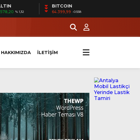
LTIN
BITCOIN
.578,20
64.399,99
% 1,32
-0.558
HAKKIMIZDA
İLETİŞİM