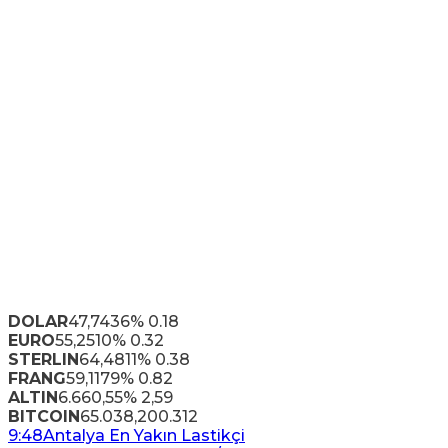
DOLAR
47,7436
% 0.18
EURO
55,2510
% 0.32
STERLIN
64,4811
% 0.38
FRANG
59,1179
% 0.82
ALTIN
6.660,55
% 2,59
BITCOIN
65.038,20
0.312
9:48
Antalya En Yakın Lastikçi