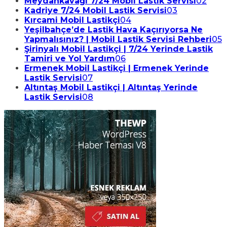
Meydankavağı 7/24 Mobil Lastik Servisi
02
Kadriye 7/24 Mobil Lastik Servisi
03
Kırcami Mobil Lastikçi
04
Yeşilbahçe’de Lastik Hava Kaçırıyorsa Ne
Yapmalısınız? | Mobil Lastik Servisi Rehberi
05
Şirinyalı Mobil Lastikçi | 7/24 Yerinde Lastik
Tamiri ve Yol Yardım
06
Ermenek Mobil Lastikçi | Ermenek Yerinde
Lastik Servisi
07
Altıntaş Mobil Lastikçi | Altıntaş Yerinde
Lastik Servisi
08