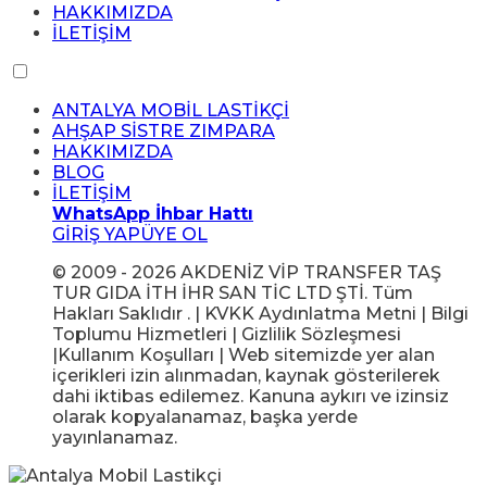
HAKKIMIZDA
İLETİŞİM
ANTALYA MOBİL LASTİKÇİ
AHŞAP SİSTRE ZIMPARA
HAKKIMIZDA
BLOG
İLETİŞİM
WhatsApp İhbar Hattı
GİRİŞ YAP
ÜYE OL
© 2009 - 2026 AKDENİZ VİP TRANSFER TAŞ
TUR GIDA İTH İHR SAN TİC LTD ŞTİ. Tüm
Hakları Saklıdır . | KVKK Aydınlatma Metni | Bilgi
Toplumu Hizmetleri | Gizlilik Sözleşmesi
|Kullanım Koşulları | Web sitemizde yer alan
içerikleri izin alınmadan, kaynak gösterilerek
dahi iktibas edilemez. Kanuna aykırı ve izinsiz
olarak kopyalanamaz, başka yerde
yayınlanamaz.