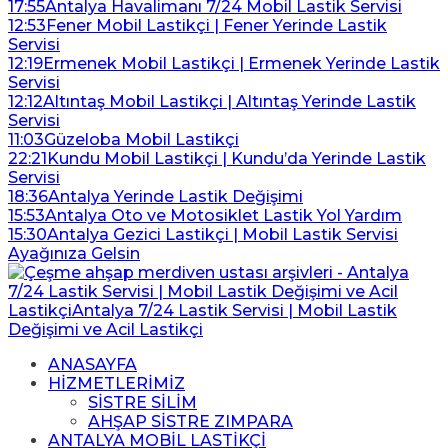
17:55
Antalya Havalimanı 7/24 Mobil Lastik Servisi
12:53
Fener Mobil Lastikçi | Fener Yerinde Lastik
Servisi
12:19
Ermenek Mobil Lastikçi | Ermenek Yerinde Lastik
Servisi
12:12
Altıntaş Mobil Lastikçi | Altıntaş Yerinde Lastik
Servisi
11:03
Güzeloba Mobil Lastikçi
22:21
Kundu Mobil Lastikçi | Kundu’da Yerinde Lastik
Servisi
18:36
Antalya Yerinde Lastik Değişimi
15:53
Antalya Oto ve Motosiklet Lastik Yol Yardım
15:30
Antalya Gezici Lastikçi | Mobil Lastik Servisi
Ayağınıza Gelsin
ANASAYFA
HİZMETLERİMİZ
SİSTRE SİLİM
AHŞAP SİSTRE ZIMPARA
ANTALYA MOBİL LASTİKÇİ