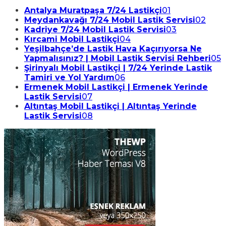
Antalya Muratpaşa 7/24 Lastikçi
01
Meydankavağı 7/24 Mobil Lastik Servisi
02
Kadriye 7/24 Mobil Lastik Servisi
03
Kırcami Mobil Lastikçi
04
Yeşilbahçe’de Lastik Hava Kaçırıyorsa Ne
Yapmalısınız? | Mobil Lastik Servisi Rehberi
05
Şirinyalı Mobil Lastikçi | 7/24 Yerinde Lastik
Tamiri ve Yol Yardım
06
Ermenek Mobil Lastikçi | Ermenek Yerinde
Lastik Servisi
07
Altıntaş Mobil Lastikçi | Altıntaş Yerinde
Lastik Servisi
08