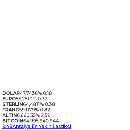
DOLAR
47,7436
% 0.18
EURO
55,2510
% 0.32
STERLIN
64,4811
% 0.38
FRANG
59,1179
% 0.82
ALTIN
6.660,55
% 2,59
BITCOIN
64.995,94
0.944
9:48
Antalya En Yakın Lastikçi