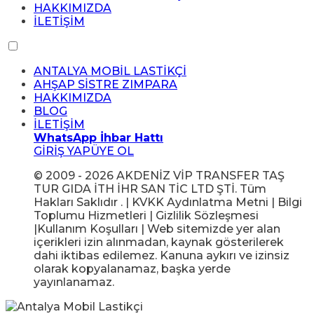
HAKKIMIZDA
İLETİŞİM
ANTALYA MOBİL LASTİKÇİ
AHŞAP SİSTRE ZIMPARA
HAKKIMIZDA
BLOG
İLETİŞİM
WhatsApp İhbar Hattı
GİRİŞ YAP
ÜYE OL
© 2009 - 2026 AKDENİZ VİP TRANSFER TAŞ
TUR GIDA İTH İHR SAN TİC LTD ŞTİ. Tüm
Hakları Saklıdır . | KVKK Aydınlatma Metni | Bilgi
Toplumu Hizmetleri | Gizlilik Sözleşmesi
|Kullanım Koşulları | Web sitemizde yer alan
içerikleri izin alınmadan, kaynak gösterilerek
dahi iktibas edilemez. Kanuna aykırı ve izinsiz
olarak kopyalanamaz, başka yerde
yayınlanamaz.