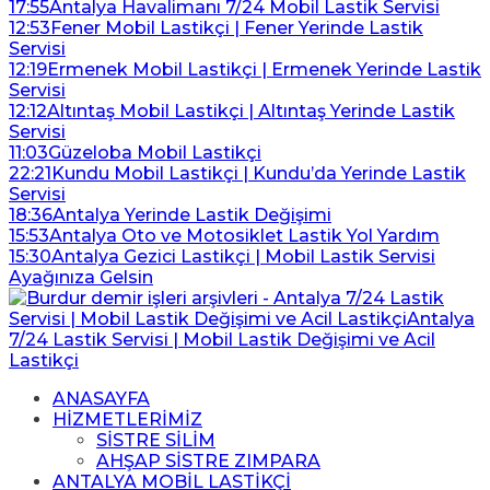
17:55
Antalya Havalimanı 7/24 Mobil Lastik Servisi
12:53
Fener Mobil Lastikçi | Fener Yerinde Lastik
Servisi
12:19
Ermenek Mobil Lastikçi | Ermenek Yerinde Lastik
Servisi
12:12
Altıntaş Mobil Lastikçi | Altıntaş Yerinde Lastik
Servisi
11:03
Güzeloba Mobil Lastikçi
22:21
Kundu Mobil Lastikçi | Kundu’da Yerinde Lastik
Servisi
18:36
Antalya Yerinde Lastik Değişimi
15:53
Antalya Oto ve Motosiklet Lastik Yol Yardım
15:30
Antalya Gezici Lastikçi | Mobil Lastik Servisi
Ayağınıza Gelsin
ANASAYFA
HİZMETLERİMİZ
SİSTRE SİLİM
AHŞAP SİSTRE ZIMPARA
ANTALYA MOBİL LASTİKÇİ