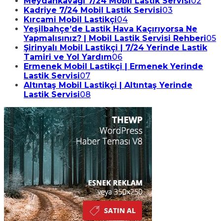
Meydankavağı 7/24 Mobil Lastik Servisi
02
Kadriye 7/24 Mobil Lastik Servisi
03
Kırcami Mobil Lastikçi
04
Yeşilbahçe’de Lastik Hava Kaçırıyorsa Ne
Yapmalısınız? | Mobil Lastik Servisi Rehberi
05
Şirinyalı Mobil Lastikçi | 7/24 Yerinde Lastik
Tamiri ve Yol Yardım
06
Ermenek Mobil Lastikçi | Ermenek Yerinde
Lastik Servisi
07
Altıntaş Mobil Lastikçi | Altıntaş Yerinde
Lastik Servisi
08