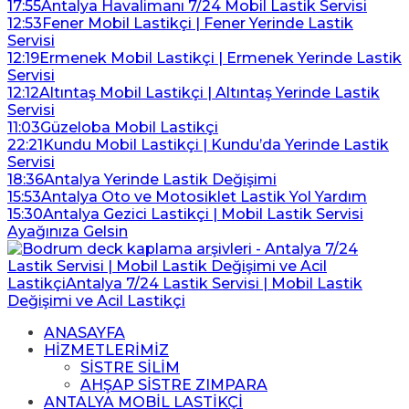
17:55
Antalya Havalimanı 7/24 Mobil Lastik Servisi
12:53
Fener Mobil Lastikçi | Fener Yerinde Lastik
Servisi
12:19
Ermenek Mobil Lastikçi | Ermenek Yerinde Lastik
Servisi
12:12
Altıntaş Mobil Lastikçi | Altıntaş Yerinde Lastik
Servisi
11:03
Güzeloba Mobil Lastikçi
22:21
Kundu Mobil Lastikçi | Kundu’da Yerinde Lastik
Servisi
18:36
Antalya Yerinde Lastik Değişimi
15:53
Antalya Oto ve Motosiklet Lastik Yol Yardım
15:30
Antalya Gezici Lastikçi | Mobil Lastik Servisi
Ayağınıza Gelsin
ANASAYFA
HİZMETLERİMİZ
SİSTRE SİLİM
AHŞAP SİSTRE ZIMPARA
ANTALYA MOBİL LASTİKÇİ