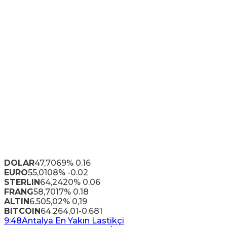
DOLAR
47,7069
% 0.16
EURO
55,0108
% -0.02
STERLIN
64,2420
% 0.06
FRANG
58,7017
% 0.18
ALTIN
6.505,02
% 0,19
BITCOIN
64.264,01
-0.681
9:48
Antalya En Yakın Lastikçi