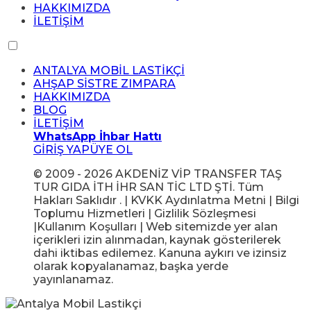
HAKKIMIZDA
İLETİŞİM
ANTALYA MOBİL LASTİKÇİ
AHŞAP SİSTRE ZIMPARA
HAKKIMIZDA
BLOG
İLETİŞİM
WhatsApp İhbar Hattı
GİRİŞ YAP
ÜYE OL
© 2009 - 2026 AKDENİZ VİP TRANSFER TAŞ
TUR GIDA İTH İHR SAN TİC LTD ŞTİ. Tüm
Hakları Saklıdır . | KVKK Aydınlatma Metni | Bilgi
Toplumu Hizmetleri | Gizlilik Sözleşmesi
|Kullanım Koşulları | Web sitemizde yer alan
içerikleri izin alınmadan, kaynak gösterilerek
dahi iktibas edilemez. Kanuna aykırı ve izinsiz
olarak kopyalanamaz, başka yerde
yayınlanamaz.