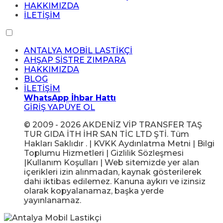
HAKKIMIZDA
İLETİŞİM
ANTALYA MOBİL LASTİKÇİ
AHŞAP SİSTRE ZIMPARA
HAKKIMIZDA
BLOG
İLETİŞİM
WhatsApp İhbar Hattı
GİRİŞ YAP
ÜYE OL
© 2009 - 2026 AKDENİZ VİP TRANSFER TAŞ
TUR GIDA İTH İHR SAN TİC LTD ŞTİ. Tüm
Hakları Saklıdır . | KVKK Aydınlatma Metni | Bilgi
Toplumu Hizmetleri | Gizlilik Sözleşmesi
|Kullanım Koşulları | Web sitemizde yer alan
içerikleri izin alınmadan, kaynak gösterilerek
dahi iktibas edilemez. Kanuna aykırı ve izinsiz
olarak kopyalanamaz, başka yerde
yayınlanamaz.