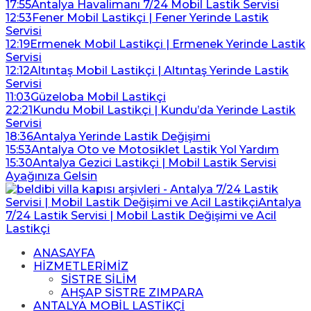
17:55
Antalya Havalimanı 7/24 Mobil Lastik Servisi
12:53
Fener Mobil Lastikçi | Fener Yerinde Lastik
Servisi
12:19
Ermenek Mobil Lastikçi | Ermenek Yerinde Lastik
Servisi
12:12
Altıntaş Mobil Lastikçi | Altıntaş Yerinde Lastik
Servisi
11:03
Güzeloba Mobil Lastikçi
22:21
Kundu Mobil Lastikçi | Kundu’da Yerinde Lastik
Servisi
18:36
Antalya Yerinde Lastik Değişimi
15:53
Antalya Oto ve Motosiklet Lastik Yol Yardım
15:30
Antalya Gezici Lastikçi | Mobil Lastik Servisi
Ayağınıza Gelsin
ANASAYFA
HİZMETLERİMİZ
SİSTRE SİLİM
AHŞAP SİSTRE ZIMPARA
ANTALYA MOBİL LASTİKÇİ