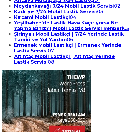
Antalya Muratpaşa 7/24 Lastikçi
01
Meydankavağı 7/24 Mobil Lastik Servisi
02
Kadriye 7/24 Mobil Lastik Servisi
03
Kırcami Mobil Lastikçi
04
Yeşilbahçe’de Lastik Hava Kaçırıyorsa Ne
Yapmalısınız? | Mobil Lastik Servisi Rehberi
05
Şirinyalı Mobil Lastikçi | 7/24 Yerinde Lastik
Tamiri ve Yol Yardım
06
Ermenek Mobil Lastikçi | Ermenek Yerinde
Lastik Servisi
07
Altıntaş Mobil Lastikçi | Altıntaş Yerinde
Lastik Servisi
08