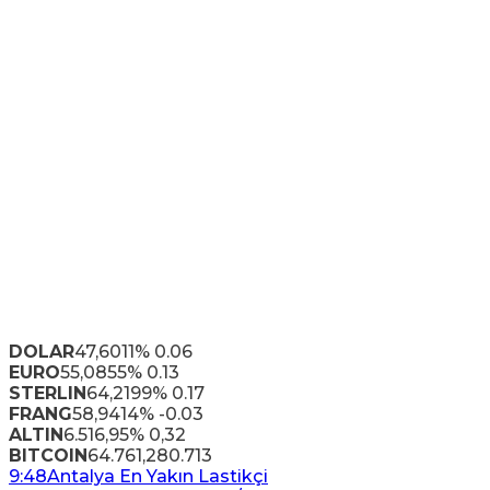
DOLAR
47,6011
% 0.06
EURO
55,0855
% 0.13
STERLIN
64,2199
% 0.17
FRANG
58,9414
% -0.03
ALTIN
6.516,95
% 0,32
BITCOIN
64.761,28
0.713
9:48
Antalya En Yakın Lastikçi