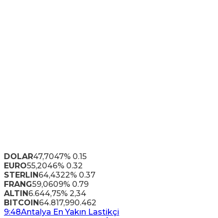
DOLAR
47,7047
% 0.15
EURO
55,2046
% 0.32
STERLIN
64,4322
% 0.37
FRANG
59,0609
% 0.79
ALTIN
6.644,75
% 2,34
BITCOIN
64.817,99
0.462
9:48
Antalya En Yakın Lastikçi