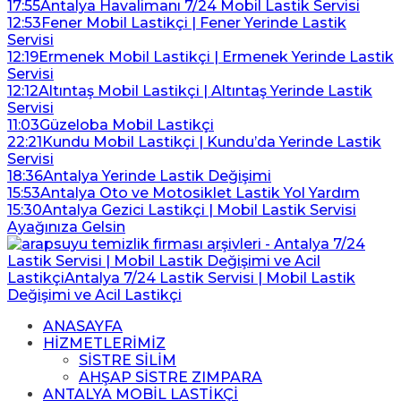
17:55
Antalya Havalimanı 7/24 Mobil Lastik Servisi
12:53
Fener Mobil Lastikçi | Fener Yerinde Lastik
Servisi
12:19
Ermenek Mobil Lastikçi | Ermenek Yerinde Lastik
Servisi
12:12
Altıntaş Mobil Lastikçi | Altıntaş Yerinde Lastik
Servisi
11:03
Güzeloba Mobil Lastikçi
22:21
Kundu Mobil Lastikçi | Kundu’da Yerinde Lastik
Servisi
18:36
Antalya Yerinde Lastik Değişimi
15:53
Antalya Oto ve Motosiklet Lastik Yol Yardım
15:30
Antalya Gezici Lastikçi | Mobil Lastik Servisi
Ayağınıza Gelsin
ANASAYFA
HİZMETLERİMİZ
SİSTRE SİLİM
AHŞAP SİSTRE ZIMPARA
ANTALYA MOBİL LASTİKÇİ