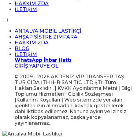
HAKKIMIZDA
İLETİŞİM
ANTALYA MOBİL LASTİKÇİ
AHŞAP SİSTRE ZIMPARA
HAKKIMIZDA
BLOG
İLETİŞİM
WhatsApp İhbar Hattı
GİRİŞ YAP
ÜYE OL
© 2009 - 2026 AKDENİZ VİP TRANSFER TAŞ
TUR GIDA İTH İHR SAN TİC LTD ŞTİ. Tüm
Hakları Saklıdır . | KVKK Aydınlatma Metni | Bilgi
Toplumu Hizmetleri | Gizlilik Sözleşmesi
|Kullanım Koşulları | Web sitemizde yer alan
içerikleri izin alınmadan, kaynak gösterilerek
dahi iktibas edilemez. Kanuna aykırı ve izinsiz
olarak kopyalanamaz, başka yerde
yayınlanamaz.