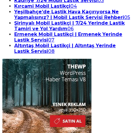
Kadriye 7/24 Mobil Lastik Servisi
03
Kırcami Mobil Lastikçi
04
Yeşilbahçe’de Lastik Hava Kaçırıyorsa Ne
Yapmalısınız? | Mobil Lastik Servisi Rehberi
05
Şirinyalı Mobil Lastikçi | 7/24 Yerinde Lastik
Tamiri ve Yol Yardım
06
Ermenek Mobil Lastikçi | Ermenek Yerinde
Lastik Servisi
07
Altıntaş Mobil Lastikçi | Altıntaş Yerinde
Lastik Servisi
08