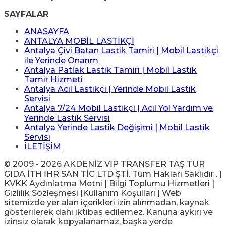
SAYFALAR
ANASAYFA
ANTALYA MOBİL LASTİKÇİ
Antalya Çivi Batan Lastik Tamiri | Mobil Lastikçi
ile Yerinde Onarım
Antalya Patlak Lastik Tamiri | Mobil Lastik
Tamir Hizmeti
Antalya Acil Lastikçi | Yerinde Mobil Lastik
Servisi
Antalya 7/24 Mobil Lastikçi | Acil Yol Yardım ve
Yerinde Lastik Servisi
Antalya Yerinde Lastik Değişimi | Mobil Lastik
Servisi
İLETİŞİM
© 2009 - 2026 AKDENİZ VİP TRANSFER TAŞ TUR
GIDA İTH İHR SAN TİC LTD ŞTİ. Tüm Hakları Saklıdır . |
KVKK Aydınlatma Metni | Bilgi Toplumu Hizmetleri |
Gizlilik Sözleşmesi |Kullanım Koşulları | Web
sitemizde yer alan içerikleri izin alınmadan, kaynak
gösterilerek dahi iktibas edilemez. Kanuna aykırı ve
izinsiz olarak kopyalanamaz, başka yerde