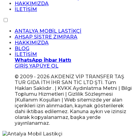
HAKKIMIZDA
İLETİŞİM
ANTALYA MOBİL LASTİKÇİ
AHŞAP SİSTRE ZIMPARA
HAKKIMIZDA
BLOG
İLETİŞİM
WhatsApp İhbar Hattı
GİRİŞ YAP
ÜYE OL
© 2009 - 2026 AKDENİZ VİP TRANSFER TAŞ
TUR GIDA İTH İHR SAN TİC LTD ŞTİ. Tüm
Hakları Saklıdır . | KVKK Aydınlatma Metni | Bilgi
Toplumu Hizmetleri | Gizlilik Sözleşmesi
|Kullanım Koşulları | Web sitemizde yer alan
içerikleri izin alınmadan, kaynak gösterilerek
dahi iktibas edilemez. Kanuna aykırı ve izinsiz
olarak kopyalanamaz, başka yerde
yayınlanamaz.