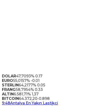
DOLAR
47,7093
% 0.17
EURO
55,0157
% -0.01
STERLIN
64,2177
% 0.05
FRANG
58,7954
% 0.33
ALTIN
6.581,71
% 1,37
BITCOIN
64.372,20
-0.898
9:48
Antalya En Yakın Lastikçi