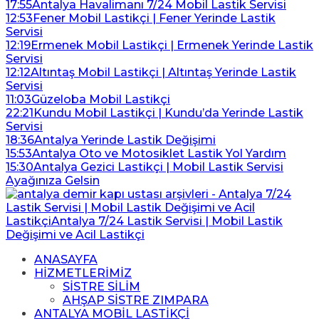
17:55
Antalya Havalimanı 7/24 Mobil Lastik Servisi
12:53
Fener Mobil Lastikçi | Fener Yerinde Lastik
Servisi
12:19
Ermenek Mobil Lastikçi | Ermenek Yerinde Lastik
Servisi
12:12
Altıntaş Mobil Lastikçi | Altıntaş Yerinde Lastik
Servisi
11:03
Güzeloba Mobil Lastikçi
22:21
Kundu Mobil Lastikçi | Kundu’da Yerinde Lastik
Servisi
18:36
Antalya Yerinde Lastik Değişimi
15:53
Antalya Oto ve Motosiklet Lastik Yol Yardım
15:30
Antalya Gezici Lastikçi | Mobil Lastik Servisi
Ayağınıza Gelsin
ANASAYFA
HİZMETLERİMİZ
SİSTRE SİLİM
AHŞAP SİSTRE ZIMPARA
ANTALYA MOBİL LASTİKÇİ