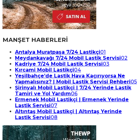
MANŞET HABERLERİ
Antalya Muratpaşa 7/24 Lastikçi
01
Meydankavağı 7/24 Mobil Lastik Servisi
02
Kadriye 7/24 Mobil Lastik Servisi
03
Kırcami Mobil Lastikçi
04
Yeşilbahçe’de Lastik Hava Kaçırıyorsa Ne
Yapmalısınız? | Mobil Lastik Servisi Rehberi
05
Şirinyalı Mobil Lastikçi | 7/24 Yerinde Lastik
Tamiri ve Yol Yardım
06
Ermenek Mobil Lastikçi | Ermenek Yerinde
Lastik Servisi
07
Altıntaş Mobil Lastikçi | Altıntaş Yerinde
Lastik Servisi
08