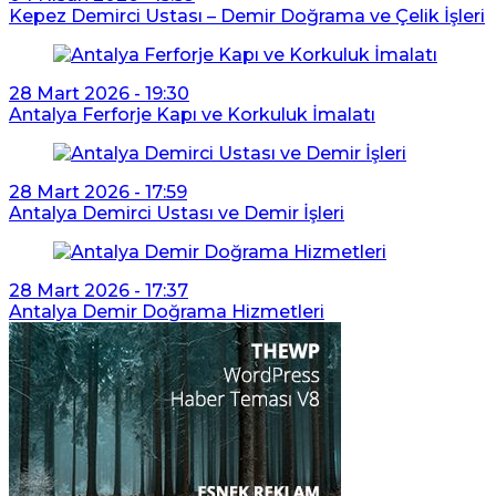
Kepez Demirci Ustası – Demir Doğrama ve Çelik İşleri
28 Mart 2026 - 19:30
Antalya Ferforje Kapı ve Korkuluk İmalatı
28 Mart 2026 - 17:59
Antalya Demirci Ustası ve Demir İşleri
28 Mart 2026 - 17:37
Antalya Demir Doğrama Hizmetleri