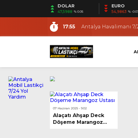
DOLAR
EURO
15:30
Antalya Gezici Lastikçi
47,5988
54,9863
% 0.05
% -0.0
9:48
Antalya En Yakın Lasti
17:55
Antalya Havalimanı 7/2
12:53
Fener Mobil Lastikçi |
12:19
Ermenek Mobil Lastikç
A
12:12
Altıntaş Mobil Lastikçi
11:03
Güzeloba Mobil Lasti
22:21
Kundu Mobil Lastikçi |
18:36
Antalya Yerinde Lasti
15:53
Antalya Oto ve Motosi
15:30
Antalya Gezici Lastikçi
07 Haziran 2025 - 9:02
Alaçatı Ahşap Deck
9:48
Antalya En Yakın Lasti
Döşeme Marangoz
Ustası