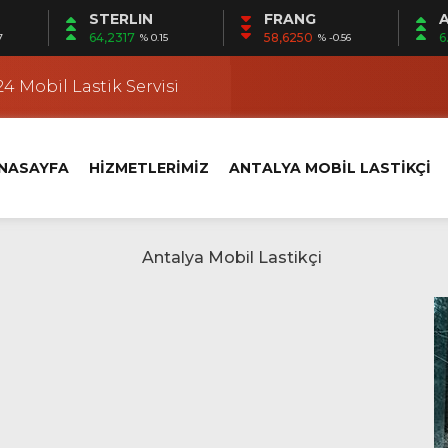
STERLIN
FRANG
A
 | Mobil Lastik Servisi Ayağınıza Gelsin
64,2317
58,6250
6
7
% 0.15
% -0.56
kçi
4 Mobil Lastik Servisi
 Fener Yerinde Lastik Servisi
i | Ermenek Yerinde Lastik Servisi
NASAYFA
HİZMETLERİMİZ
ANTALYA MOBİL LASTİKÇİ
 | Altıntaş Yerinde Lastik Servisi
kçi
 Kundu’da Yerinde Lastik Servisi
k Değişimi
klet Lastik Yol Yardım
 | Mobil Lastik Servisi Ayağınıza Gelsin
kçi