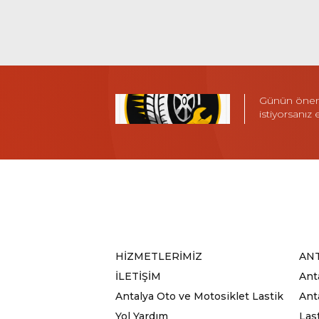
Günün öneml
istiyorsanız
HİZMETLERİMİZ
ANT
İLETİŞİM
Ant
Antalya Oto ve Motosiklet Lastik
Anta
Yol Yardım
Las