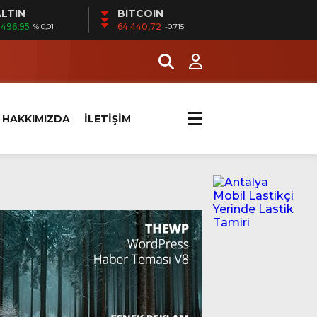
LTIN
BITCOIN
.496,95
64.440,72
% 0,01
-0.715
HAKKIMIZDA
İLETİŞİM