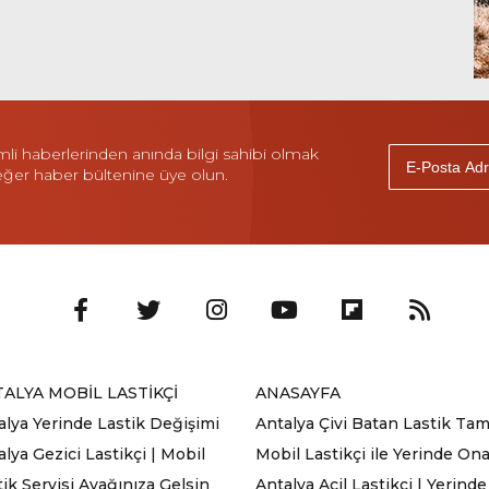
i haberlerinden anında bilgi sahibi olmak
 eğer haber bültenine üye olun.
ALYA MOBİL LASTİKÇİ
ANASAYFA
alya Yerinde Lastik Değişimi
Antalya Çivi Batan Lastik Tami
lya Gezici Lastikçi | Mobil
Mobil Lastikçi ile Yerinde On
tik Servisi Ayağınıza Gelsin
Antalya Acil Lastikçi | Yerinde