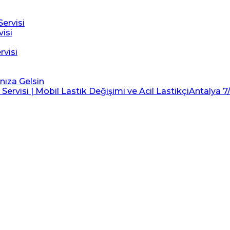
ervisi
visi
rvisi
ınıza Gelsin