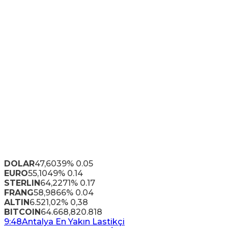
DOLAR
47,6039
% 0.05
EURO
55,1049
% 0.14
STERLIN
64,2271
% 0.17
FRANG
58,9866
% 0.04
ALTIN
6.521,02
% 0,38
BITCOIN
64.668,82
0.818
9:48
Antalya En Yakın Lastikçi