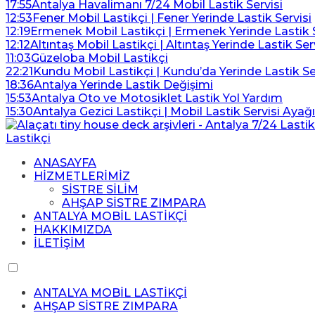
17:55
Antalya Havalimanı 7/24 Mobil Lastik Servisi
12:53
Fener Mobil Lastikçi | Fener Yerinde Lastik Servisi
12:19
Ermenek Mobil Lastikçi | Ermenek Yerinde Lastik S
12:12
Altıntaş Mobil Lastikçi | Altıntaş Yerinde Lastik Ser
11:03
Güzeloba Mobil Lastikçi
22:21
Kundu Mobil Lastikçi | Kundu’da Yerinde Lastik Se
18:36
Antalya Yerinde Lastik Değişimi
15:53
Antalya Oto ve Motosiklet Lastik Yol Yardım
15:30
Antalya Gezici Lastikçi | Mobil Lastik Servisi Ayağ
ANASAYFA
HİZMETLERİMİZ
SİSTRE SİLİM
AHŞAP SİSTRE ZIMPARA
ANTALYA MOBİL LASTİKÇİ
HAKKIMIZDA
İLETİŞİM
ANTALYA MOBİL LASTİKÇİ
AHŞAP SİSTRE ZIMPARA