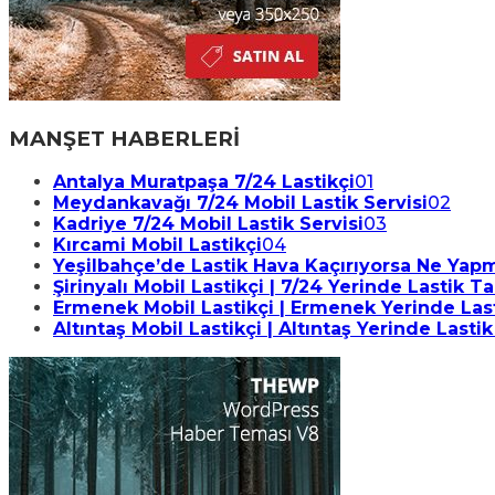
MANŞET HABERLERİ
Antalya Muratpaşa 7/24 Lastikçi
01
Meydankavağı 7/24 Mobil Lastik Servisi
02
Kadriye 7/24 Mobil Lastik Servisi
03
Kırcami Mobil Lastikçi
04
Yeşilbahçe’de Lastik Hava Kaçırıyorsa Ne Yapma
Şirinyalı Mobil Lastikçi | 7/24 Yerinde Lastik T
Ermenek Mobil Lastikçi | Ermenek Yerinde Last
Altıntaş Mobil Lastikçi | Altıntaş Yerinde Lastik