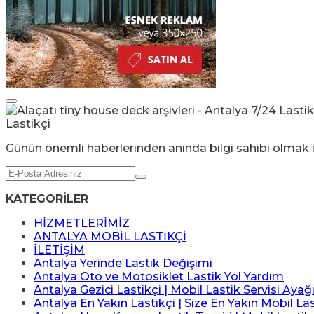
Günün önemli haberlerinden anında bilgi sahibi olmak i
KATEGORİLER
HİZMETLERİMİZ
ANTALYA MOBİL LASTİKÇİ
İLETİŞİM
Antalya Yerinde Lastik Değişimi
Antalya Oto ve Motosiklet Lastik Yol Yardım
Antalya Gezici Lastikçi | Mobil Lastik Servisi Ayağ
Antalya En Yakın Lastikçi | Size En Yakın Mobil Las