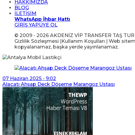
HAKKIMIZDA
BLOG
İLETİŞİM
WhatsApp İhbar Hattı
GİRİŞ YAP
ÜYE OL
© 2009 - 2026 AKDENİZ VİP TRANSFER TAŞ TUR GIDA
Gizlilik Sözleşmesi |Kullanım Koşulları | Web sitem
kopyalanamaz, başka yerde yayınlanamaz.
07 Haziran 2025 - 9:02
Alaçatı Ahşap Deck Döşeme Marangoz Ustası