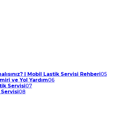
lısınız? | Mobil Lastik Servisi Rehberi
05
amiri ve Yol Yardım
06
ik Servisi
07
 Servisi
08